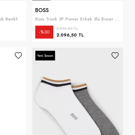
BOSS
ok Renkli
Boss Trunk 3P Power Erkek 3lü Boxer Siyah
2.995,00 TL
%30
2.096,50 TL