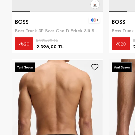
1
BOSS
BOSS
Boss Trunk 3P Boss One D Erkek 3lü Boxer Çok Renkli
2.995,00 TL
2
%20
%20
2.396,00 TL