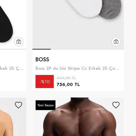
BOSS
Boss 2Prs Bb Softtouch Md Erkek 2li Çorap Siyah
Boss 2P As Uni Stripe Cc Erkek 2li Çorap Gümüş
840,00 TL
%10
756,00 TL