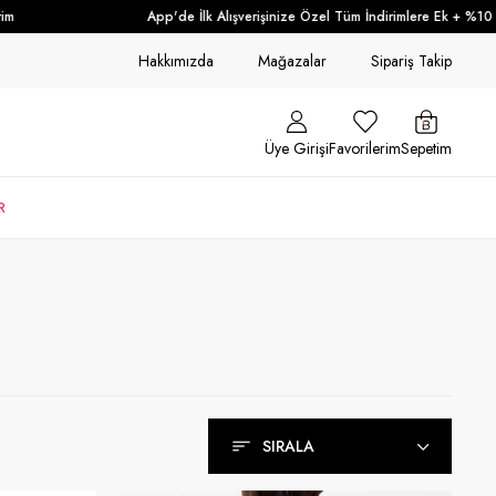
App'de İlk Alışverişinize Özel Tüm İndirimlere Ek + %10 İndirim!
Hakkımızda
Mağazalar
Sipariş Takip
Üye Girişi
Favorilerim
Sepetim
R
SIRALA
Sırala