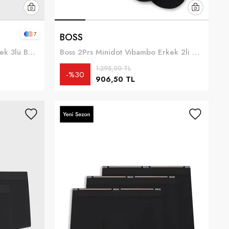
7
BOSS
Boss Trunk 3P BOSS ONE Erkek 3lü Boxer Çok Renkli
Boss 2Prs Minidot Vıbambo Erkek 2li Çorap Siyah
1.295,00 TL
%30
906,50 TL