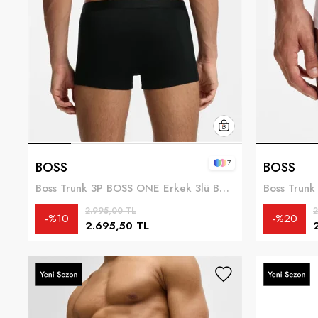
7
BOSS
BOSS
Boss Trunk 3P BOSS ONE Erkek 3lü Boxer Çok Renkli
2.995,00 TL
2
%10
%20
2.695,50 TL