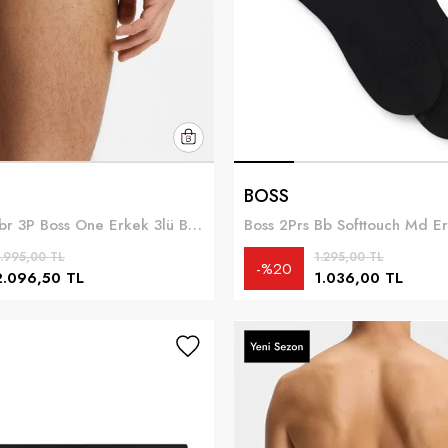
BOSS
Boss Boxerbr 3P Boss One Erkek 3lü Boxer Çok Renkli
.995,00 TL
1.295,00 TL
%20
2.096,50 TL
1.036,00 TL