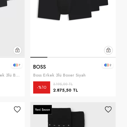
7
2
BOSS
Boss Trunk 3P BOSS ONE Erkek 3lü Boxer Siyah
Boss Erkek 3lü Boxer Siyah
3.195,00 TL
%10
2.875,50 TL