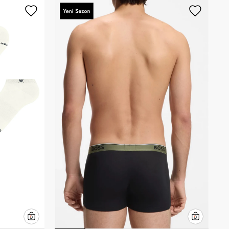
Artan Fiyat
Azalan Fiyat
Yeni Gelenler
En Çok Satanlar
İndirim Oranına Göre
(Azalan)
İndirim Oranına Göre (Artan)