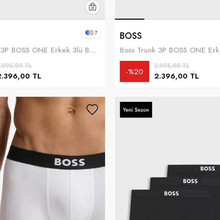
7
BOSS
Boss Trunk 3P BOSS ONE Erkek 3lü Boxer Çok Renkli
.995,00 TL
2.995,00 TL
%20
2.396,00 TL
2.396,00 TL