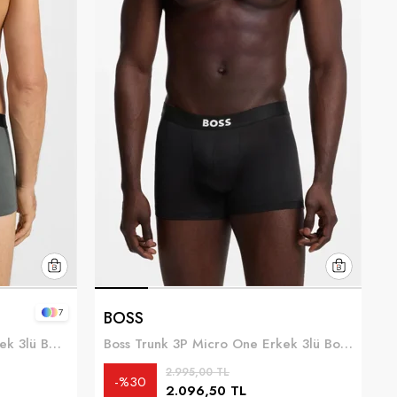
7
BOSS
Boss Trunk 3P BOSS ONE Erkek 3lü Boxer Siyah
Boss Trunk 3P Micro One Erkek 3lü Boxer Siyah
2.995,00 TL
%30
2.096,50 TL