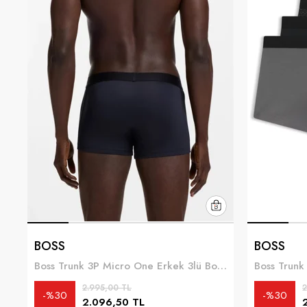
BOSS
BOSS
Boss Trunk 3P Micro One Erkek 3lü Boxer Çok Renkli
2.995,00 TL
2
%30
%30
2.096,50 TL