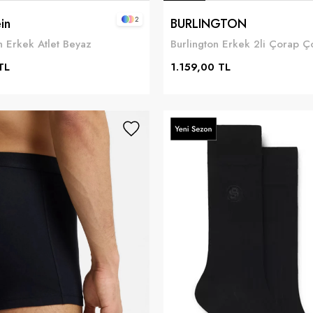
2
in
BURLINGTON
n Erkek Atlet Beyaz
Burlington Erkek 2li Çorap Ç
TL
1.159,00 TL