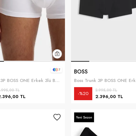
7
BOSS
Boss Trunk 3P BOSS ONE Erkek 3lü Boxer Beyaz
.995,00 TL
2.995,00 TL
%20
2.396,00 TL
2.396,00 TL