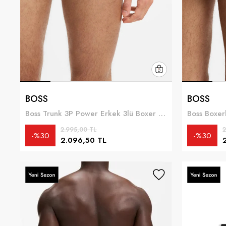
BOSS
BOSS
Boss Trunk 3P Power Erkek 3lü Boxer Siyah
2.995,00 TL
2
%30
%30
2.096,50 TL