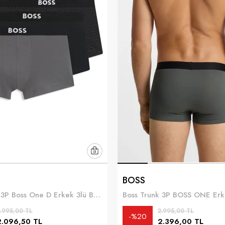
BOSS
Boss Trunk 3P Boss One D Erkek 3lü Boxer
.995,00 TL
2.995,00 TL
%20
2.096,50 TL
2.396,00 TL