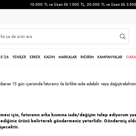
10.000 TL ve Üzeri Ek 1.500 TL, 20.000 TL ve Üzeri Ek 3.500 TL
SS'26
YENİLER
ERKEK
KADIN
MARKALAR
İNDİRİM
KAMPANYALAR
GARA
ibaren 15 gün içerisinde faturanız ile birlikte iade edebilir veya değiştirebilirsi
mesi için, faturanın arka kısmına iade/değişim talep ediyorum yazm
ediğiniz ürünü belirterek göndermeniz yeterlidir. Göndermiş olduğ
şecektir.