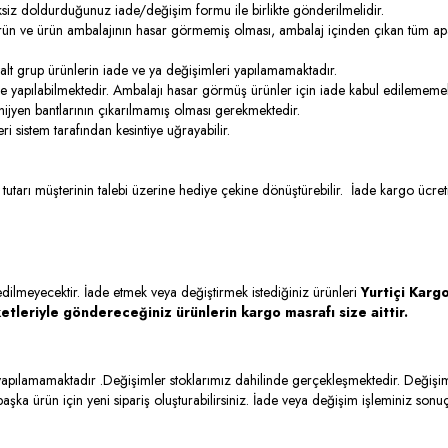
ksiz doldurduğunuz iade/değişim formu ile birlikte gönderilmelidir.
n ve ürün ambalajının hasar görmemiş olması, ambalaj içinden çıkan tüm aparatlar
.
 vb. alt grup ürünlerin iade ve ya değişimleri yapılamamaktadır.
e yapılabilmektedir. Ambalajı hasar görmüş ürünler için iade kabul edilememek
çin hijyen bantlarının çıkarılmamış olması gerekmektedir.
leri sistem tarafından kesintiye uğrayabilir.
iş tutarı müşterinin talebi üzerine hediye çekine dönüştürebilir. İade kargo üc
dilmeyecektir. İade etmek veya değiştirmek istediğiniz ürünleri
Yurtiçi Kar
ketleriyle göndereceğiniz ürünlerin kargo masrafı size aittir.
ılamamaktadır .Değişimler stoklarımız dahilinde gerçekleşmektedir. Değişim işl
ürün için yeni sipariş oluşturabilirsiniz. İade veya değişim işleminiz sonuçlan