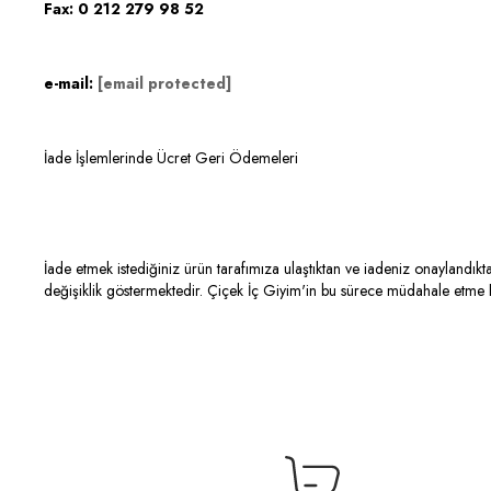
Fax: 0 212 279 98 52
e-mail:
[email protected]
İade İşlemlerinde Ücret Geri Ödemeleri
İade etmek istediğiniz ürün tarafımıza ulaştıktan ve iadeniz onaylandıkta
değişiklik göstermektedir. Çiçek İç Giyim'in bu sürece müdahale etme ha