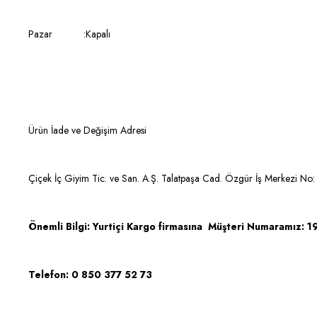
Pazar :Kapalı
Ürün İade ve Değişim Adresi
Çiçek İç Giyim Tic. ve San. A.Ş. Talatpaşa Cad. Özgür İş Merkezi No:
Önemli Bilgi:
Yurtiçi Kargo firmasına Müşteri Numaramız: 1
Telefon: 0 850 377 52 73