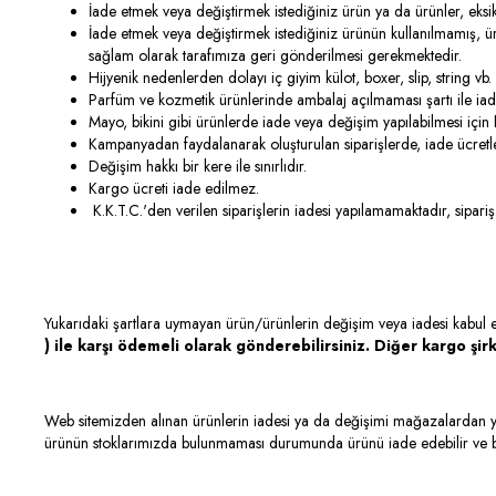
İade etmek veya değiştirmek istediğiniz ürün ya da ürünler, eksi
İade etmek veya değiştirmek istediğiniz ürünün kullanılmamış, ürü
sağlam olarak tarafımıza geri gönderilmesi gerekmektedir
Hijyenik nedenlerden dolayı iç giyim külot, boxer, slip, string
Parfüm ve kozmetik ürünlerinde ambalaj açılmaması şartı ile iad
Mayo, bikini gibi ürünlerde iade veya değişim yapılabilmesi i
Kampanyadan faydalanarak oluşturulan siparişlerde, iade ücret
Değişim hakkı bir kere ile sınırlıdır.
Kargo ücreti iade edilmez.
K.K.T.C.'den verilen siparişlerin iadesi yapılamamaktadır, sipar
Yukarıdaki şartlara uymayan ürün/ürünlerin değişim veya iadesi kabul e
) ile karşı ödemeli olarak gönderebilirsiniz. Diğer kargo şir
Web sitemizden alınan ürünlerin iadesi ya da değişimi mağazalardan yap
ürünün stoklarımızda bulunmaması durumunda ürünü iade edebilir ve başka 