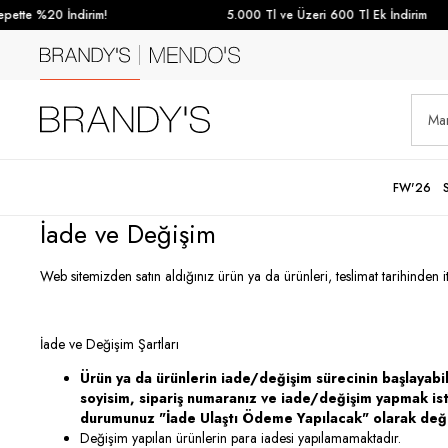
tte %20 İndirim!
5.000 Tl ve Üzeri 600 Tl Ek İndirim
FW'26
İade ve Değişim
Web sitemizden satın aldığınız ürün ya da ürünleri, teslimat tarihinden it
İade ve Değişim Şartları
Ürün ya da ürünlerin iade/değişim sürecinin başlayabil
soyisim, sipariş numaranız ve iade/değişim yapmak ist
durumunuz "İade Ulaştı Ödeme Yapılacak" olarak deği
Değişim yapılan ürünlerin para iadesi yapılamamaktadır.