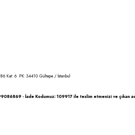
 86 Kat: 6 PK: 34410 Gültepe / İstanbul
99086869 - İade Kodumuz: 109917 ile teslim etmenizi ve çıkan adr