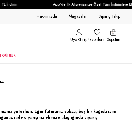
 İndirim
App'de İlk Alışverişinize Özel Tüm İndirimlere Ek +
Hakkımızda
Mağazalar
Sipariş Takip
Üye Girişi
Favorilerim
Sepetim
J GÜNLERİ
niz.
anız yeterlidir. Eğer faturanız yoksa, boş bir kağıda isim
unuz iade siparişiniz elimize ulaştığında sipariş