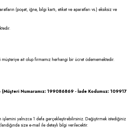
ın (poşet, iğne, bilgi kartı, etiket ve aparatları vs.) eksiksiz ve
tedir.
reti müşteriye ait olup firmamız herhangi bir ücret ödememektedir.
go (Müşteri Numaramız: 199086869 - İade Kodumuz: 109917
emini yalnızca 1 defa gerçekleştirebilirsiniz. Değiştirmek istediğiniz
dığında size e-mail ile detaylı bilgi verilecektir.