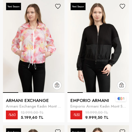
1
ARMANI EXCHANGE
EMPORIO ARMANI
Armani Exchange Kadın Mont Beyaz
Emporio Armani Kadın Mont Siyah
12.999,00 TL
19.999,00 TL
%60
%50
5.199,60 TL
9.999,50 TL