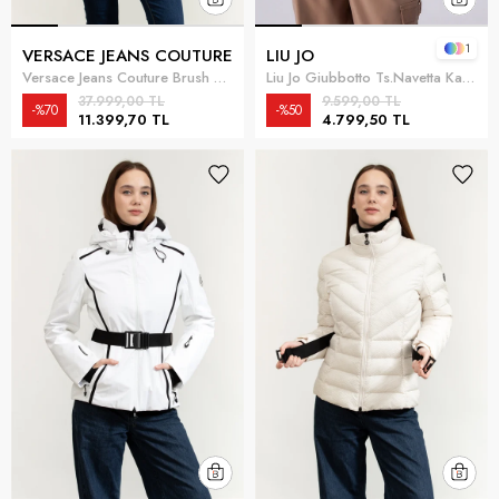
1
VERSACE JEANS COUTURE
LIU JO
Versace Jeans Couture Brush Kadın Mont Siyah
Liu Jo Giubbotto Ts.Navetta Kadın Mont Çok Renkli
37.999,00 TL
9.599,00 TL
%70
%50
11.399,70 TL
4.799,50 TL