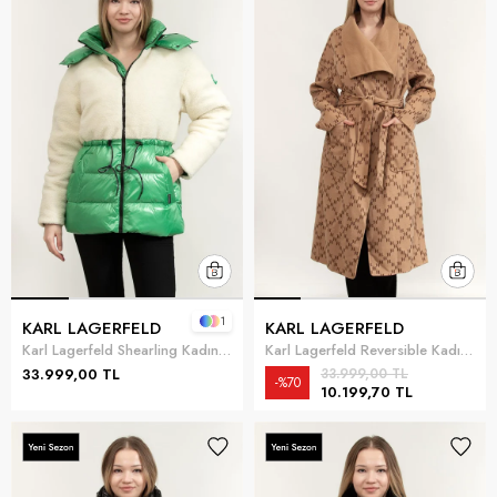
1
KARL LAGERFELD
KARL LAGERFELD
Karl Lagerfeld Shearling Kadın Mont Beyaz
Karl Lagerfeld Reversible Kadın Mont Bej
33.999,00 TL
33.999,00 TL
%70
10.199,70 TL