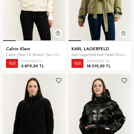
Calvin Klein
KARL LAGERFELD
Calvin Klein LS Stretch Terry Fz Track Jacket Kadın Mont Beyaz
Karl Lagerfeld Belt Detail Short Soft Coat Kadın Mont Çok Renkli
7.349,00 TL
22.899,00 TL
%20
%20
5.879,20 TL
18.319,20 TL