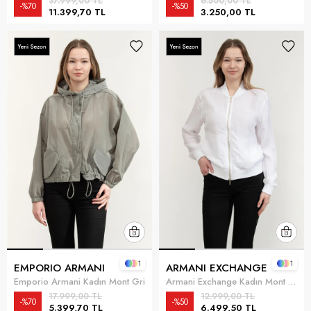
37.999,00 TL
6.500,00 TL
%70
%50
11.399,70 TL
3.250,00 TL
1
1
EMPORIO ARMANI
ARMANI EXCHANGE
Emporio Armani Kadın Mont Gri
Armani Exchange Kadın Mont Beyaz
17.999,00 TL
12.999,00 TL
%70
%50
5.399,70 TL
6.499,50 TL