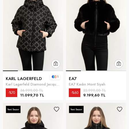
1
KARL LAGERFELD
EA7
Karl Lagerfeld Diamond Jacquard Down Kadın Mont Siyah
EA7 Kadın Mont Siyah
36.999,00 TL
22.999,00 TL
%70
%60
11.099,70 TL
9.199,60 TL