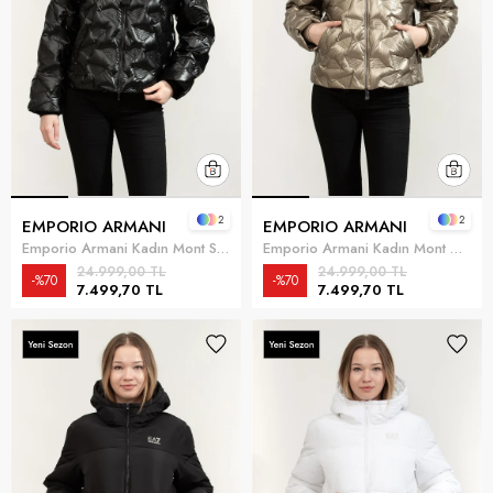
2
2
EMPORIO ARMANI
EMPORIO ARMANI
Emporio Armani Kadın Mont Siyah
Emporio Armani Kadın Mont Altın
24.999,00 TL
24.999,00 TL
%70
%70
7.499,70 TL
7.499,70 TL