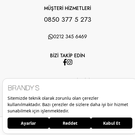
MÜŞTERİ HİZMETLERİ
0850 377 5 273
0212 345 6469
BİZİ TAKİP EDİN
UYGULAMAMIZI İNDİRİN
Anasayfa
Favorilerim
Sepetim
Üye Girişi