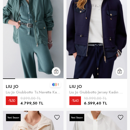
1
LIU JO
LIU JO
Liu Jo Giubbotto Ts.Navetta Kadın Mont
Liu Jo Giubbotto Jersey Kadın Mont Mavi
9.599,00 TL
10.999,00 TL
%50
%40
4.799,50 TL
6.599,40 TL