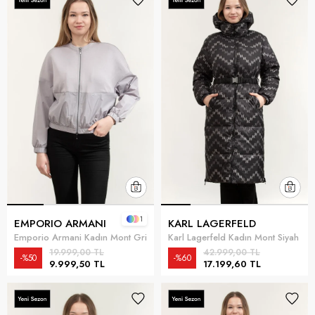
1
EMPORIO ARMANI
KARL LAGERFELD
Emporio Armani Kadın Mont Gri
Karl Lagerfeld Kadın Mont Siyah
19.999,00 TL
42.999,00 TL
%50
%60
9.999,50 TL
17.199,60 TL