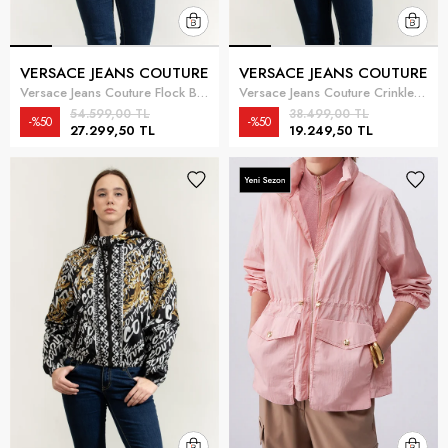
VERSACE JEANS COUTURE
VERSACE JEANS COUTURE
Versace Jeans Couture Flock Barocco Jacket Kadın Mont Siyah
Versace Jeans Couture Crinkle Argyle NL Jacket Kadın Mont Siyah
54.599,00 TL
38.499,00 TL
%50
%50
27.299,50 TL
19.249,50 TL