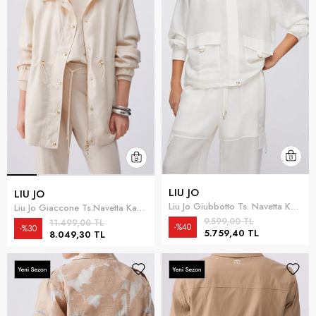
LIU JO
LIU JO
Liu Jo Giubbotto Ts. Navetta Kadın Mont Beyaz
Liu Jo Giaccone Ts.Navetta Kadın Mont Çok Renkli
9.599,00 TL
11.499,00 TL
%40
%30
5.759,40 TL
8.049,30 TL