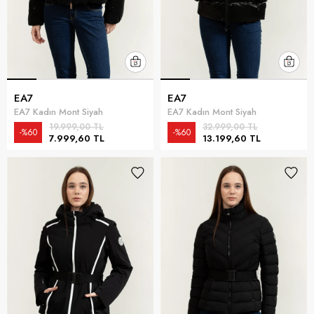
EA7
EA7
EA7 Kadın Mont Siyah
EA7 Kadın Mont Siyah
19.999,00 TL
32.999,00 TL
%60
%60
7.999,60 TL
13.199,60 TL