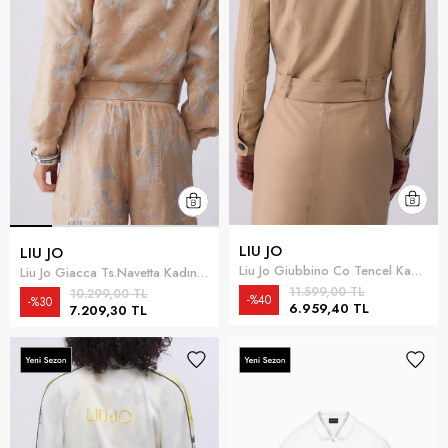
LIU JO
LIU JO
Liu Jo Giubbino Co Tencel Kadın Mont Çok Renkli
Liu Jo Giacca Ts.Navetta Kadın Mont Çok Renkli
11.599,00 TL
10.299,00 TL
%40
%30
6.959,40 TL
7.209,30 TL