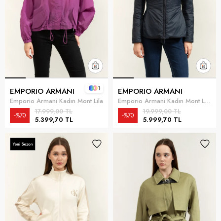
1
EMPORIO ARMANI
EMPORIO ARMANI
Emporio Armani Kadın Mont Lila
Emporio Armani Kadın Mont Lacivert
17.999,00 TL
19.999,00 TL
%70
%70
5.399,70 TL
5.999,70 TL