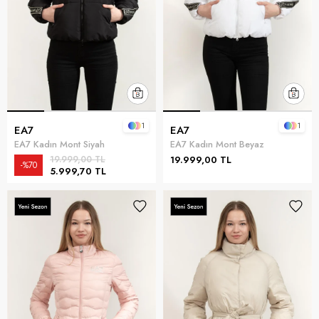
1
1
EA7
EA7
EA7 Kadın Mont Siyah
EA7 Kadın Mont Beyaz
19.999,00 TL
19.999,00 TL
%70
5.999,70 TL