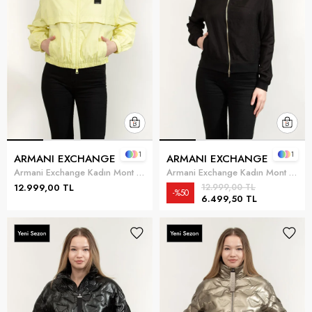
1
1
ARMANI EXCHANGE
ARMANI EXCHANGE
Armani Exchange Kadın Mont Çok Renkli
Armani Exchange Kadın Mont Siyah
12.999,00 TL
12.999,00 TL
%50
6.499,50 TL