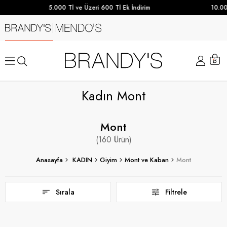
5.000 Tl ve Üzeri 600 Tl Ek İndirim
10.000 TL ve Üze
Kadın Mont
Mont
160
Anasayfa
KADIN
Giyim
Mont ve Kaban
Mont
Sırala
Filtrele