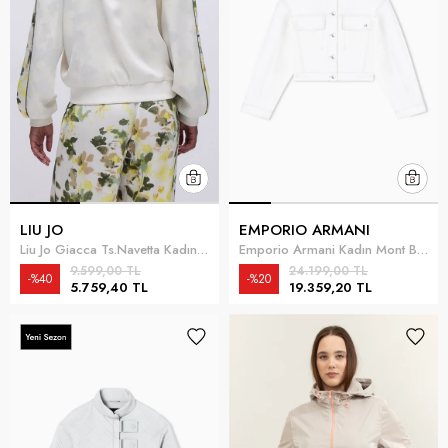
LIU JO
EMPORIO ARMANI
Liu Jo Giacca Ts.Navetta Kadın Mont Çok Renkli
Emporio Armani Kadın Mont Beyaz
9.599,00 TL
24.199,00 TL
%40
%20
5.759,40 TL
19.359,20 TL