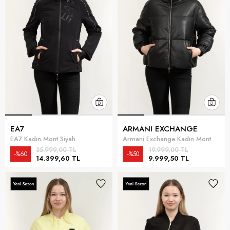
EA7
ARMANI EXCHANGE
EA7 Kadın Mont Siyah
Armani Exchange Kadın Mont Siyah
35.999,00 TL
19.999,00 TL
%60
%50
14.399,60 TL
9.999,50 TL