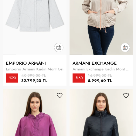
EMPORIO ARMANI
ARMANI EXCHANGE
Emporio Armani Kadın Mont Gri
Armani Exchange Kadın Mont Beyaz
40.999,00 TL
14.999,00 TL
%20
%60
32.799,20 TL
5.999,60 TL