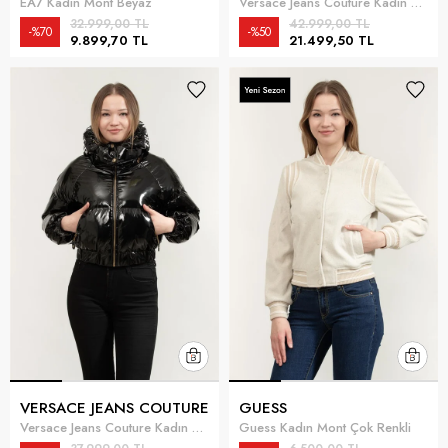
EA7 Kadın Mont Beyaz
Versace Jeans Couture Kadın Mont Siyah
32.999,00 TL
42.999,00 TL
%70
%50
9.899,70 TL
21.499,50 TL
VERSACE JEANS COUTURE
GUESS
Versace Jeans Couture Kadın Mont Siyah
Guess Kadın Mont Çok Renkli