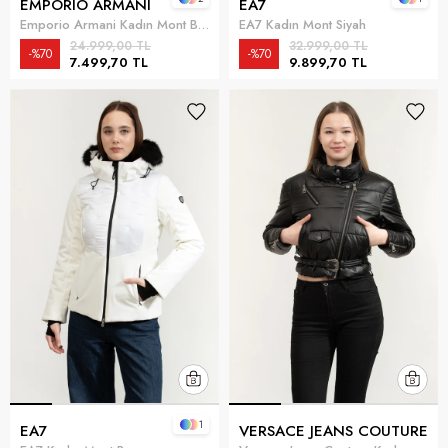
EMPORIO ARMANI
EA7
Emporio Armani Kadın Mont Beyaz
EA7 Kadın Mont Siyah
24.999,00 TL
32.999,00 TL
%70
%70
7.499,70 TL
9.899,70 TL
1
EA7
VERSACE JEANS COUTURE