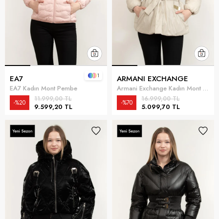
1
EA7
ARMANI EXCHANGE
EA7 Kadın Mont Pembe
Armani Exchange Kadın Mont Çok Renkli
11.999,00 TL
16.999,00 TL
%20
%70
9.599,20 TL
5.099,70 TL