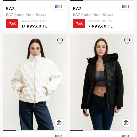
1
1
EA7
EA7
EA7 Kadın Mont Beyaz
EA7 Kadın Mont Beyaz
44.999,00 TL
19.999,00 TL
%60
%60
17.999,60 TL
7.999,60 TL
2
1