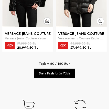
VERSACE JEANS COUTURE
VERSACE JEANS COUTURE
Versace Jeans Couture Kadın Mont Siyah
Versace Jeans Couture Kadın Mont Siyah
57.999,00 TL
54.999,00 TL
%50
%50
28.999,50 TL
27.499,50 TL
Toplam
60
/
160
Ürün
Daha Fazla Ürün Yükle