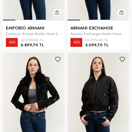
EMPORIO ARMANI
ARMANI EXCHANGE
Emporio Armani Kadın Mont Siyah
Armani Exchange Kadın Mont Siyah
22.999,00 TL
16.999,00 TL
%70
%70
6.899,70 TL
5.099,70 TL