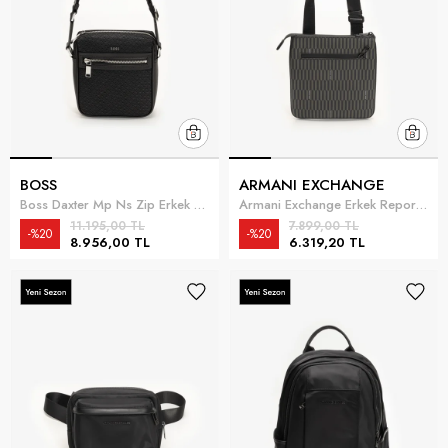
BOSS
ARMANI EXCHANGE
Boss Daxter Mp Ns Zip Erkek Reporter Çanta Siyah
Armani Exchange Erkek Reporter Çanta Çok Renkli
11.195,00 TL
7.899,00 TL
%20
%20
8.956,00 TL
6.319,20 TL