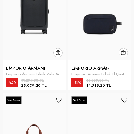
EMPORIO ARMANI
EMPORIO ARMANI
Emporio Armani Erkek Valiz Siyah
Emporio Armani Erkek El Çantası Lacivert
31.299,00 TL
18.399,00 TL
%20
%20
25.039,20 TL
14.719,20 TL