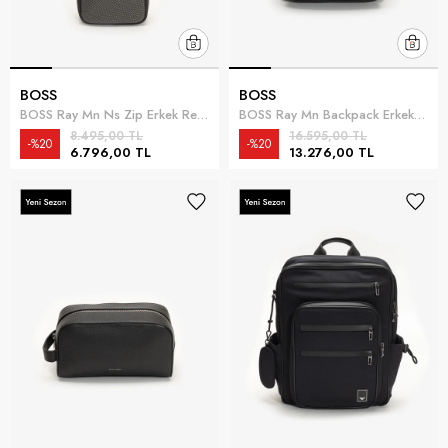
BOSS
BOSS
BOSS Ray Mn Ns Zip Erkek Reporter Çanta Siyah
BOSS Ray Mn Backpack Erkek Sırt Çantası Siyah
8.495,00 TL
16.595,00 TL
%20
%20
6.796,00 TL
13.276,00 TL