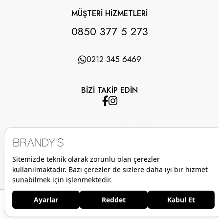
MÜŞTERİ HİZMETLERİ
0850 377 5 273
0212 345 6469
BİZİ TAKİP EDİN
UYGULAMAMIZI İNDİRİN
Anasayfa
Favorilerim
Sepetim
Üye Girişi