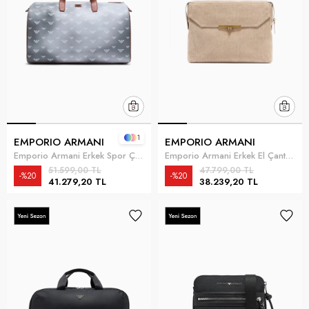
1
EMPORIO ARMANI
EMPORIO ARMANI
Emporio Armani Erkek Spor Çantası Gri
Emporio Armani Erkek El Çantası Gri
51.599,00 TL
47.799,00 TL
%20
%20
41.279,20 TL
38.239,20 TL