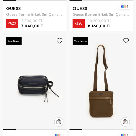
1
GUESS
GUESS
Guess Torino Erkek Sırt Çantası Siyah
Guess Boston Erkek Sırt Çantası Siyah
8.800,00 TL
10.200,00 TL
%20
%20
7.040,00 TL
8.160,00 TL
1
2