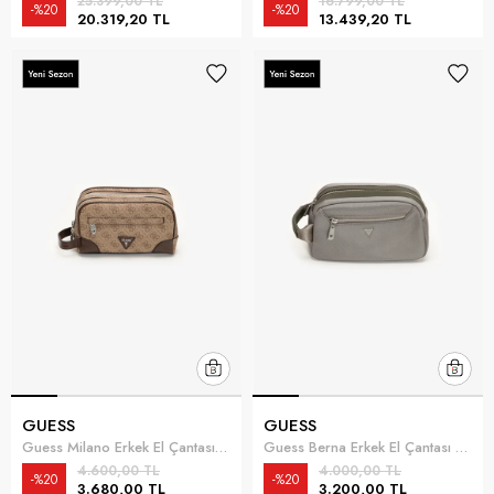
25.399,00 TL
16.799,00 TL
%20
%20
20.319,20 TL
13.439,20 TL
GUESS
GUESS
Guess Milano Erkek El Çantası Bej
Guess Berna Erkek El Çantası Yeşil
4.600,00 TL
4.000,00 TL
%20
%20
3.680,00 TL
3.200,00 TL