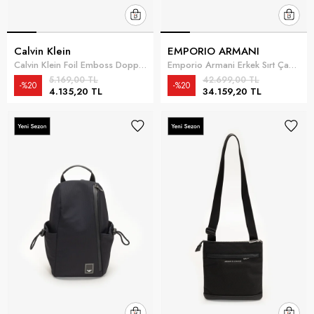
Calvin Klein
EMPORIO ARMANI
Calvin Klein Foil Emboss Dopp Kit Erkek El Çantası Siyah
Emporio Armani Erkek Sırt Çantası Lacivert
5.169,00 TL
42.699,00 TL
%20
%20
4.135,20 TL
34.159,20 TL