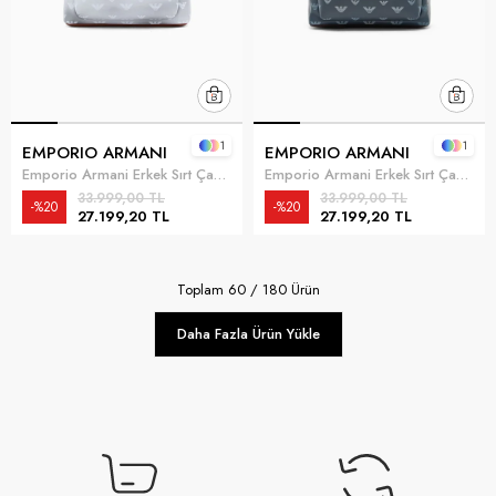
1
1
EMPORIO ARMANI
EMPORIO ARMANI
Emporio Armani Erkek Sırt Çantası Gri
Emporio Armani Erkek Sırt Çantası Mavi
33.999,00 TL
33.999,00 TL
%20
%20
27.199,20 TL
27.199,20 TL
Toplam
60
/
180
Ürün
Daha Fazla Ürün Yükle