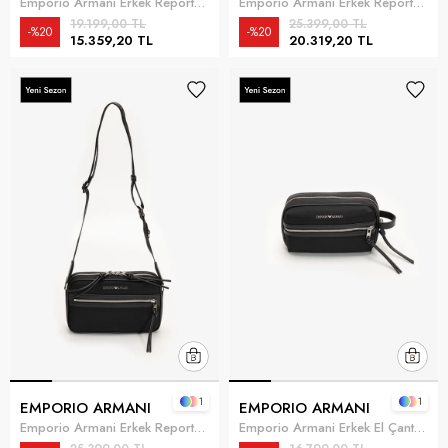
Emporio Armani Erkek Reporter Çanta Lacivert
Emporio Armani Erkek Reporter Çanta Lacivert
19.199,00 TL
25.399,00 TL
%20
%20
15.359,20 TL
20.319,20 TL
1
1
EMPORIO ARMANI
EMPORIO ARMANI
Emporio Armani Erkek Reporter Çanta Siyah
Emporio Armani Erkek El Çantası Siyah