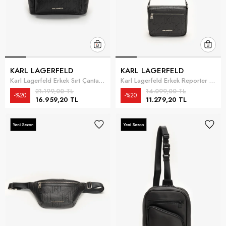
KARL LAGERFELD
KARL LAGERFELD
Karl Lagerfeld Erkek Sırt Çantası Siyah
Karl Lagerfeld Erkek Reporter Çanta Siyah
21.199,00 TL
14.099,00 TL
%20
%20
16.959,20 TL
11.279,20 TL