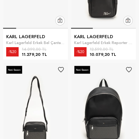
KARL LAGERFELD
KARL LAGERFELD
Karl Lagerfeld Erkek Bel Çantası Siyah
Karl Lagerfeld Erkek Reporter Çanta Siyah
14.099,00 TL
12.599,00 TL
%20
%20
11.279,20 TL
10.079,20 TL