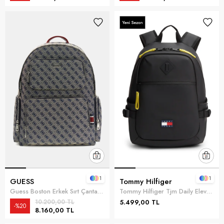
1
1
GUESS
Tommy Hilfiger
Guess Boston Erkek Sırt Çantası Parlement Mavi
Tommy Hilfiger Tjm Daily Elevated B Erkek Sırt Çantası Siyah
10.200,00 TL
5.499,00 TL
%20
8.160,00 TL