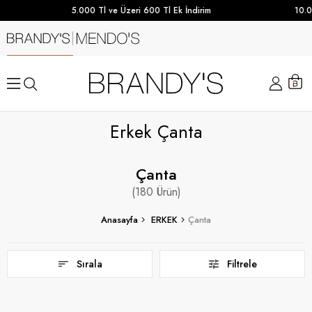
5.000 Tl ve Üzeri 600 Tl Ek İndirim
10.000 TL ve
Erkek Çanta
Çanta
180
Anasayfa
ERKEK
Çanta
Sırala
Filtrele