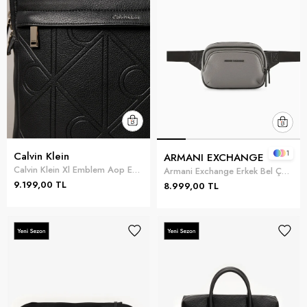
1
Calvin Klein
ARMANI EXCHANGE
Calvin Klein Xl Emblem Aop Emboss Round Backp Erkek Sırt Çantası Siyah
Armani Exchange Erkek Bel Çantası Çok Renkli
9.199,00 TL
8.999,00 TL