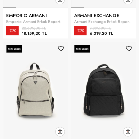
EMPORIO ARMANI
ARMANI EXCHANGE
Emporio Armani Erkek Reporter Çanta Lacivert
Armani Exchange Erkek Reporter Çanta Siyah
22.699,00 TL
7.899,00 TL
%20
%20
18.159,20 TL
6.319,20 TL