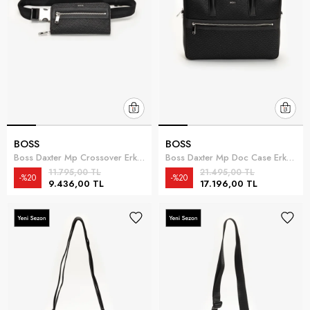
BOSS
BOSS
Boss Daxter Mp Crossover Erkek Bel Çantası Siyah
Boss Daxter Mp Doc Case Erkek Bilgisayar Çantası Siyah
11.795,00 TL
21.495,00 TL
%20
%20
9.436,00 TL
17.196,00 TL