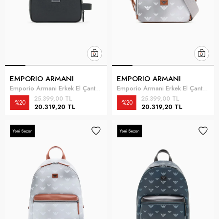
EMPORIO ARMANI
EMPORIO ARMANI
Emporio Armani Erkek El Çantası Siyah
Emporio Armani Erkek El Çantası Gri
25.399,00 TL
25.399,00 TL
%20
%20
20.319,20 TL
20.319,20 TL