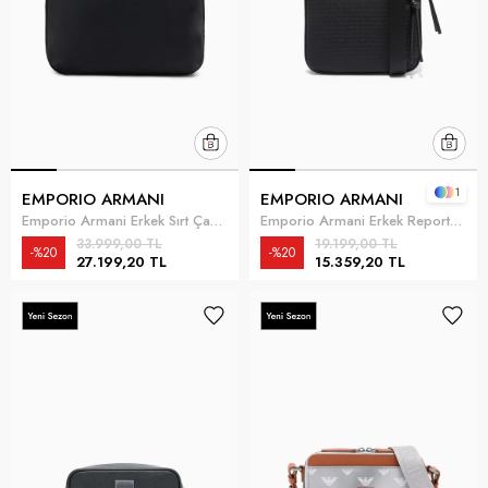
1
EMPORIO ARMANI
EMPORIO ARMANI
Emporio Armani Erkek Sırt Çantası Siyah
Emporio Armani Erkek Reporter Çanta Siyah
33.999,00 TL
19.199,00 TL
%20
%20
27.199,20 TL
15.359,20 TL