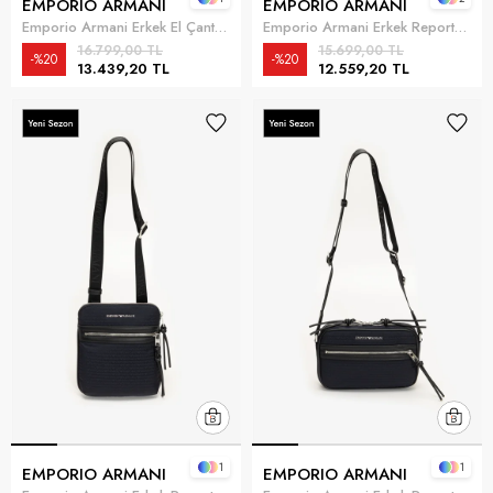
EMPORIO ARMANI
EMPORIO ARMANI
Emporio Armani Erkek El Çantası Lacivert
Emporio Armani Erkek Reporter Çanta Çok Renkli
16.799,00 TL
15.699,00 TL
%20
%20
13.439,20 TL
12.559,20 TL
1
1
EMPORIO ARMANI
EMPORIO ARMANI