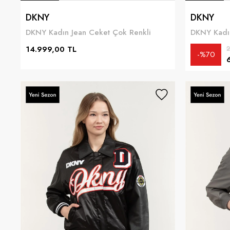
DKNY
DKNY
DKNY Kadın Jean Ceket Çok Renkli
DKNY Kadı
14.999,00 TL
2
%70