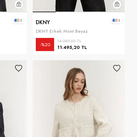
2
2
DKNY
DKNY Erkek Mont Beyaz
14.369,00 TL
%20
11.495,20 TL