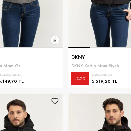
DKNY
n Mont Gri
DKNY Kadın Mont Siyah
0.499,00 TL
6.899,00 TL
%20
6.149,70 TL
5.519,20 TL