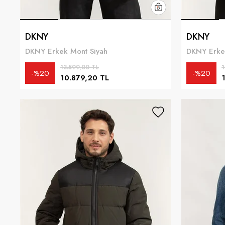
DKNY
DKNY
DKNY Erkek Mont Siyah
DKNY Erke
13.599,00 TL
1
%20
%20
10.879,20 TL