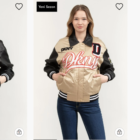
Artan Fiyat
Azalan Fiyat
Yeni Gelenler
En Çok Satanlar
İndirim Oranına Göre
(Azalan)
İndirim Oranına Göre (Artan)