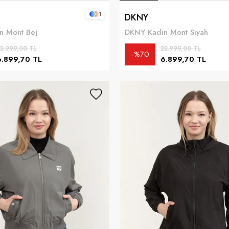
1
DKNY
n Mont Bej
DKNY Kadın Mont Siyah
2.999,00 TL
22.999,00 TL
%70
6.899,70 TL
6.899,70 TL