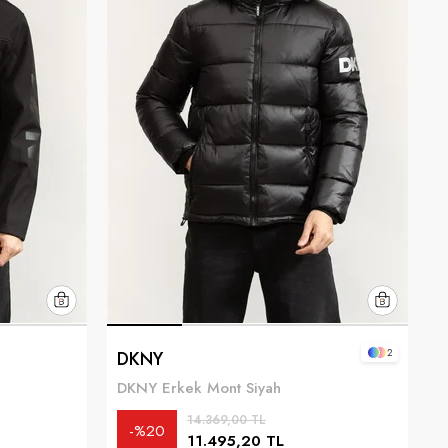
2
DKNY
DKNY Erkek Mont Siyah
14.369,00 TL
%20
11.495,20 TL