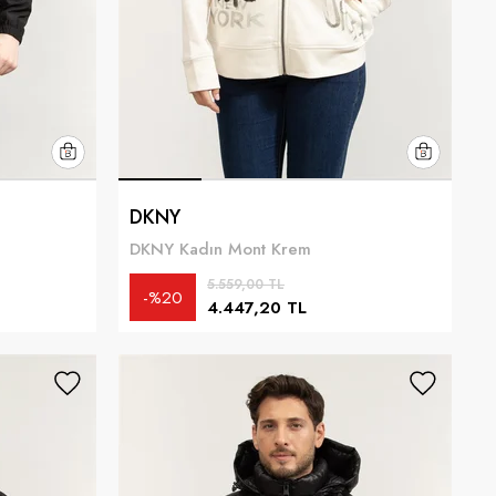
DKNY
DKNY Kadın Mont Krem
5.559,00 TL
%20
4.447,20 TL