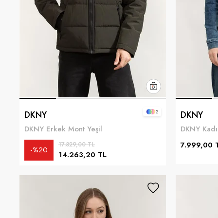
2
DKNY
DKNY
DKNY Erkek Mont Yeşil
DKNY Kadı
7.999,00 
17.829,00 TL
%20
14.263,20 TL