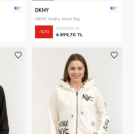
1
1
DKNY
DKNY Kadın Mont Bej
22.999,00 TL
%70
6.899,70 TL