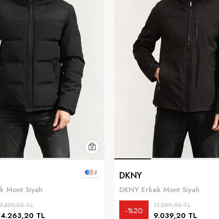
2
DKNY
k Mont Siyah
DKNY Erkek Mont Siyah
7.829,00 TL
11.299,00 TL
%20
14.263,20 TL
9.039,20 TL