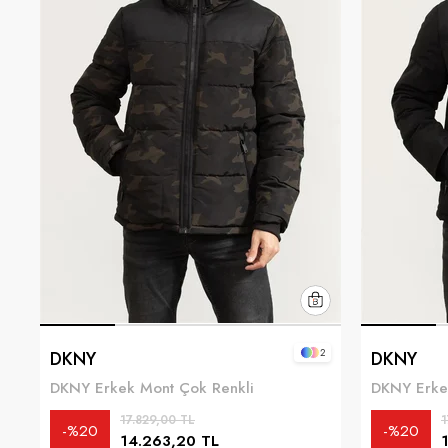
2
DKNY
DKNY
DKNY Erkek Mont Çok Renkli
DKNY Erke
17.829,00 TL
1
%20
%20
14.263,20 TL