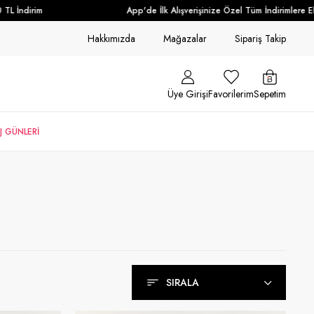
irim
App'de İlk Alışverişinize Özel Tüm İndirimlere Ek + %10
Hakkımızda
Mağazalar
Sipariş Takip
Üye Girişi
Favorilerim
Sepetim
J GÜNLERİ
SIRALA
Sırala