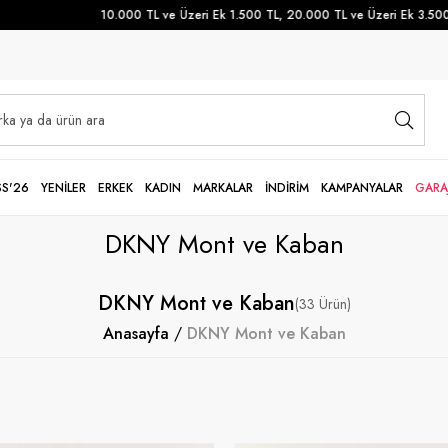
10.000 TL ve Üzeri Ek 1.500 TL, 20.000 TL ve Üzeri Ek 3.500 TL İnd
SS'26
YENİLER
ERKEK
KADIN
MARKALAR
İNDİRİM
KAMPANYALAR
GARA
DKNY Mont ve Kaban
DKNY Mont ve Kaban
33
Anasayfa
DKNY Mont ve Kaban