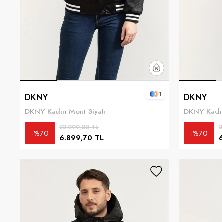
1
DKNY
DKNY
DKNY Kadın Mont Siyah
DKNY Kadı
22.999,00 TL
2
%70
%70
6.899,70 TL