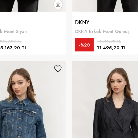
DKNY
k Mont Siyah
DKNY Erkek Mont Gümüş
8.959,00 TL
14.369,00 TL
%20
15.167,20 TL
11.495,20 TL