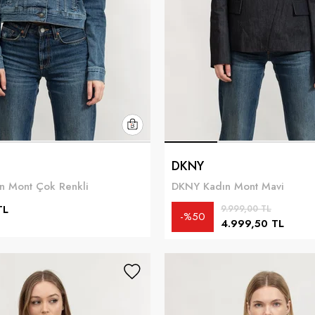
DKNY
n Mont Çok Renkli
DKNY Kadın Mont Mavi
TL
9.999,00 TL
%50
4.999,50 TL