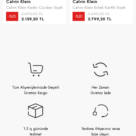
Calvin Klein
Calvin Klein
Calvin Klein Kadın Cüzdan Siyah
Calvin Klein Erkek Kartlık Siyah
2.699,00 TL
3.499,00 TL
%20
%20
2.159,20 TL
2.799,20 TL
Tüm Alışverişlerinizde Geçerli
Her Zaman
Ücretsiz Kargo
Ücretsiz İade
1-3 iş gününde
Yardıma ihtiyacınız varsa
teslimat
bize ulaşın.