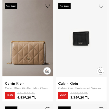
Calvin Klein
Calvin Klein
Calvin Klein Quilted Mini Chain Bag Kadın Cüzdan Kahverengi
Calvin Klein Embossed Woven Billfold W/ Coin Erkek Cüzdan Siyah
6.049,00 TL
4.199,00 TL
%20
%20
4.839,20 TL
3.359,20 TL