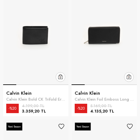
Calvin Klein
Calvin Klein
Calvin Klein Bold CK Trifold Erkek Cüzdan Siyah
Calvin Klein Foil Emboss Long Zip Fold Erkek Cüzdan Siyah
4.199,00 TL
5.169,00 TL
%20
%20
3.359,20 TL
4.135,20 TL