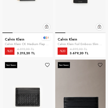
1
Calvin Klein
Calvin Klein
Calvin Klein CK Medium Flap Zip Around Kadın Cüzdan Siyah
Calvin Klein Foil Emboss Slim Trifold W Coin Erkek Cüzdan Siyah
4.019,00 TL
4.599,00 TL
%20
%20
3.215,20 TL
3.679,20 TL