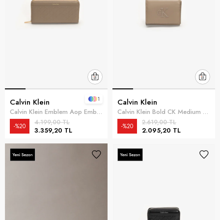
1
Calvin Klein
Calvin Klein
Calvin Klein Emblem Aop Embossed Long Wallet Kadın Cüzdan Kahverengi
Calvin Klein Bold CK Medium Bifold Kadın Cüzdan Kahverengi
4.199,00 TL
2.619,00 TL
%20
%20
3.359,20 TL
2.095,20 TL