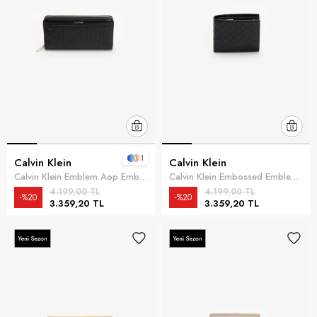
1
Calvin Klein
Calvin Klein
Calvin Klein Emblem Aop Embossed Long Wallet Kadın Cüzdan Siyah
Calvin Klein Embossed Emblem Billfold W/ Coin Erkek Cüzdan Siyah
4.199,00 TL
4.199,00 TL
%20
%20
3.359,20 TL
3.359,20 TL