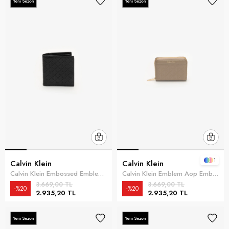
1
Calvin Klein
Calvin Klein
Calvin Klein Embossed Emblem N/S Slim Billfol Erkek Cüzdan Siyah
Calvin Klein Emblem Aop Embossed Zip Around Kadın Cüzdan Kahverengi
3.669,00 TL
3.669,00 TL
%20
%20
2.935,20 TL
2.935,20 TL