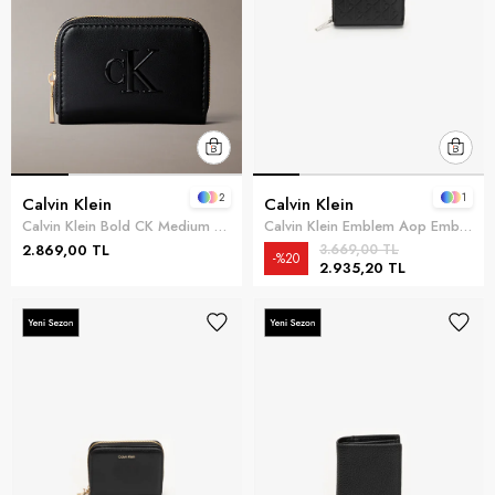
2
1
Calvin Klein
Calvin Klein
Calvin Klein Bold CK Medium Zip Around Kadın Cüzdan Siyah
Calvin Klein Emblem Aop Embossed Zip Around Kadın Cüzdan Siyah
2.869,00 TL
3.669,00 TL
%20
2.935,20 TL