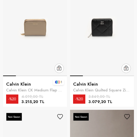
1
Calvin Klein
Calvin Klein
Calvin Klein CK Medium Flap Zip Around Kadın Cüzdan Kahverengi
Calvin Klein Quilted Square Zip Around Kadın Cüzdan Siyah
4.019,00 TL
3.849,00 TL
%20
%20
3.215,20 TL
3.079,20 TL