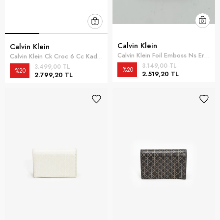
Calvin Klein
Calvin Klein
Calvin Klein Foil Emboss Ns Erkek Cüzdan Siyah
Calvin Klein Ck Croc 6 Cc Kadın Cüzdan Siyah
3.149,00 TL
3.499,00 TL
%20
%20
2.519,20 TL
2.799,20 TL