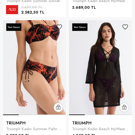
Triumph Kadın Summer Sunset N Bikini Üstü Siyah
Triumph Kadın Beach MyWear Crochet Trousers Plaj Pantolonu Siyah
3.689,00 TL
3.689,00 TL
%30
2.582,30 TL
TRIUMPH
TRIUMPH
Triumph Kadın Summer Palm Midi 01 Bikini Altı Siyah
Triumph Kadın Beach MyWear Crochet Short Dress Plaj Elbisesi Siyah