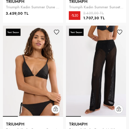
TRIUMPH
TRIUMPH
Triumph Kadın Summer Dune Midi Bikini Altı
Triumph Kadın Summer Sunset Brazilian 01 Bikini Altı Fuşya
3.459,00 TL
2.439,00 TL
%30
1.707,30 TL
TRIUMPH
TRIUMPH