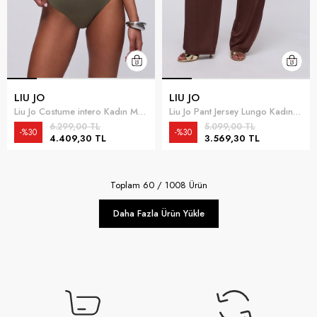
LIU JO
LIU JO
Liu Jo Costume intero Kadın Mayo Çok Renkli
Liu Jo Pant Jersey Lungo Kadın Plaj Pantolonu Çok Renkli
6.299,00 TL
5.099,00 TL
%30
%30
4.409,30 TL
3.569,30 TL
Toplam
60
/
1008
Ürün
Daha Fazla Ürün Yükle