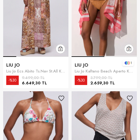
1
LIU JO
LIU JO
Liu Jo Ecs Abito Ts.Nav St.All Kadın Plaj Elbisesi Çok Renkli
Liu Jo Kaftano Beach Aperto Kadın Kaftan Çok Renkli
9.499,00 TL
3.799,00 TL
%30
%30
6.649,30 TL
2.659,30 TL