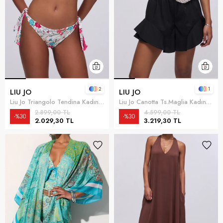
2
1
LIU JO
LIU JO
Liu Jo Triangolo Tendina Kadın Bikini Üstü Çok Renkli
Liu Jo Canotta Ts.Maglia Kadın Bluz Çok Renkli
2.899,00 TL
4.599,00 TL
%30
%30
2.029,30 TL
3.219,30 TL