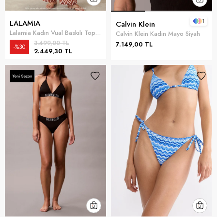
1
LALAMIA
Calvin Klein
Lalamia Kadın Vual Baskılı Top Zikzaklı Kahverengi
Calvin Klein Kadın Mayo Siyah
3.499,00 TL
7.149,00 TL
%30
2.449,30 TL