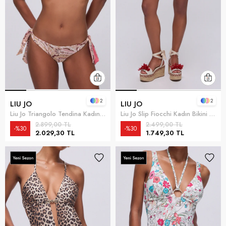
2
2
LIU JO
LIU JO
Liu Jo Triangolo Tendina Kadın Bikini Üstü Çok Renkli
Liu Jo Slip Fiocchi Kadın Bikini Altı Çok Renkli
2.899,00 TL
2.499,00 TL
%30
%30
2.029,30 TL
1.749,30 TL