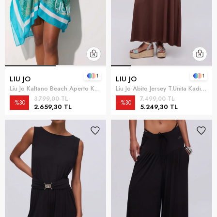
1
1
LIU JO
LIU JO
Liu Jo Kaftano Beach Aperto Kadın Kaftan Çok Renkli
Liu Jo Abito Jersey T.Unita Kadın Plaj Elbisesi Çok Renkli
3.799,00 TL
7.499,00 TL
%30
%30
2.659,30 TL
5.249,30 TL