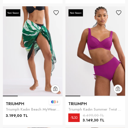
3
TRIUMPH
TRIUMPH
Triumph Kadın Beach MyWear Pareo Pareo Yeşil
Triumph Kadın Summer Twist W 01 Bikini Üstü Fuşya
3.199,00 TL
4.499,00 TL
%30
3.149,30 TL