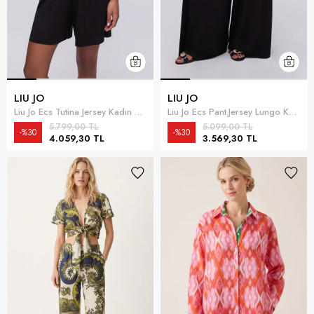
LIU JO
LIU JO
Liu Jo Ecs Tutina Jersey Kadın Plaj Elbisesi Siyah
Liu Jo Ecs Pant.Jersey Lungo Kadın Plaj Pantolonu Siyah
5.799,00 TL
5.099,00 TL
%30
%30
4.059,30 TL
3.569,30 TL