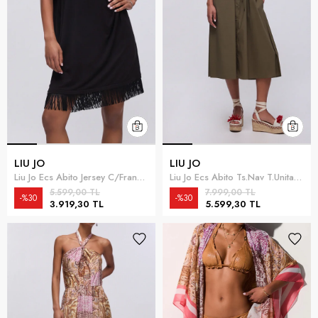
LIU JO
LIU JO
Liu Jo Ecs Abito Jersey C/Frange Kadın Plaj Elbisesi Siyah
Liu Jo Ecs Abito Ts.Nav T.Unita Kadın Plaj Elbisesi Çok Renkli
5.599,00 TL
7.999,00 TL
%30
%30
3.919,30 TL
5.599,30 TL