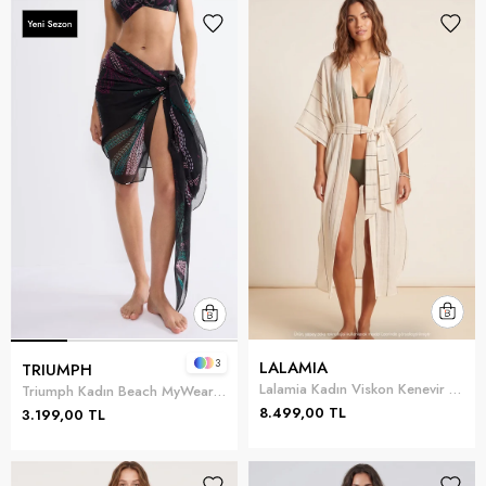
3
LALAMIA
TRIUMPH
Lalamia Kadın Viskon Kenevir Elbise Ekru
Triumph Kadın Beach MyWear Pareo Pareo Siyah
8.499,00 TL
3.199,00 TL