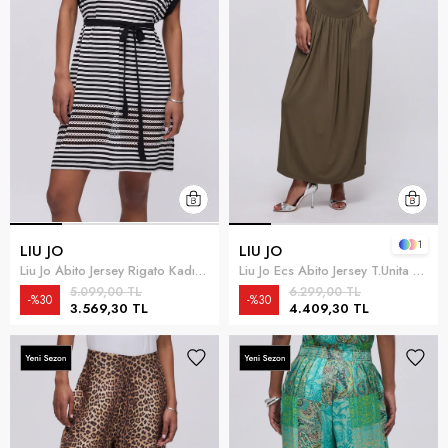
1
LIU JO
LIU JO
Liu Jo Abito Jersey Rigato Kadın Plaj Elbisesi Çok Renkli
Liu Jo Ecs Abito Jersey T.Unita Kadın Plaj Elbisesi Çok Renkli
5.099,00 TL
6.299,00 TL
%30
%30
3.569,30 TL
4.409,30 TL