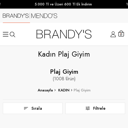
5.000 Tl ve Üzeri 600 Tl Ek İndirim
10.000 TL ve 
Kadın Plaj Giyim
Plaj Giyim
1008
Anasayfa
KADIN
Plaj Giyim
Sırala
Filtrele