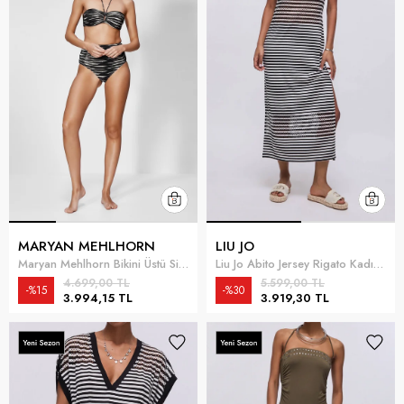
MARYAN MEHLHORN
LIU JO
Maryan Mehlhorn Bikini Üstü Siyah
Liu Jo Abito Jersey Rigato Kadın Plaj Elbisesi Çok Renkli
4.699,00 TL
5.599,00 TL
%15
%30
3.994,15 TL
3.919,30 TL