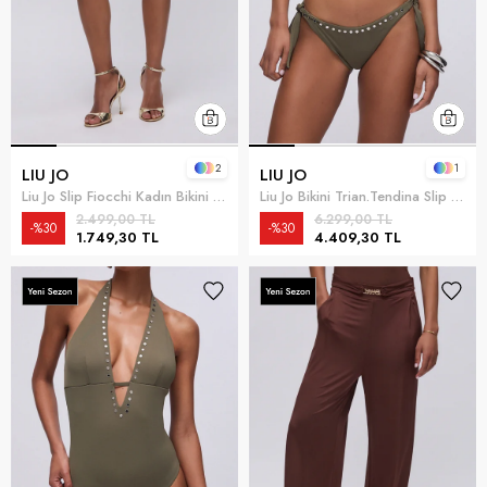
2
1
LIU JO
LIU JO
Liu Jo Slip Fiocchi Kadın Bikini Altı Çok Renkli
Liu Jo Bikini Trian.Tendina Slip Fioc Kadın Bikini Takımı Çok Renkli
2.499,00 TL
6.299,00 TL
%30
%30
1.749,30 TL
4.409,30 TL