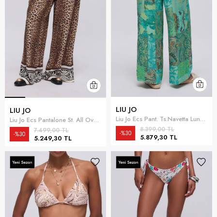
LIU JO
LIU JO
Liu Jo Ecs Pant. Ts.Navetta Lungo Kadın Plaj Pantolonu Çok Renkli
Liu Jo Ecs Pantalone St. All Over Kadın Plaj Pantolonu Çok Renkli
8.399,00 TL
7.499,00 TL
%30
%30
5.879,30 TL
5.249,30 TL