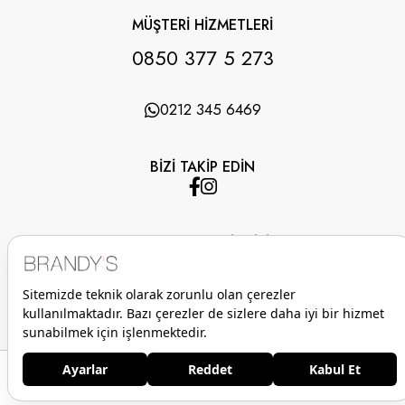
MÜŞTERİ HİZMETLERİ
0850 377 5 273
0212 345 6469
BİZİ TAKİP EDİN
UYGULAMAMIZI İNDİRİN
Anasayfa
Favorilerim
Sepetim
Üye Girişi