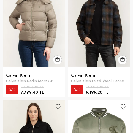
Calvin Klein
Calvin Klein
Calvin Klein Kadın Mont Gri
Calvin Klein Ls Yd Wool Flannel Fz Erkek Mont Gri
12.999,00 TL
11.499,00 TL
%40
%20
7.799,40 TL
9.199,20 TL