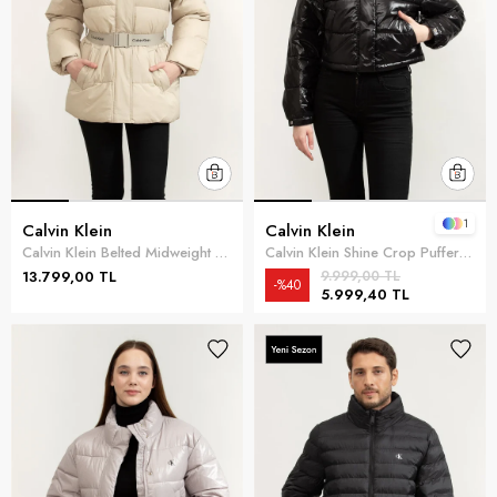
1
Calvin Klein
Calvin Klein
Calvin Klein Belted Midweight Puffer Kadın Mont Kahverengi
Calvin Klein Shine Crop Puffer Kadın Mont Siyah
13.799,00 TL
9.999,00 TL
%40
5.999,40 TL