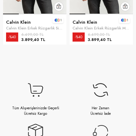
1
1
Calvin Klein
Calvin Klein
Calvin Klein Erkek Rüzgarlık Siyah
Calvin Klein Erkek Rüzgarlık Mavi
6.499,00 TL
6.499,00 TL
%40
%40
3.899,40 TL
3.899,40 TL
Tüm Alışverişlerinizde Geçerli
Her Zaman
Ücretsiz Kargo
Ücretsiz İade