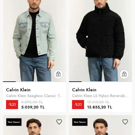
Calvin Klein
Calvin Klein
Calvin Klein Seaglass Classic Trucker Erkek Kot Mont Mavi
Calvin Klein LS Nylon Reversible Aop Down Puf Erkek Şişme Mont Siyah
6.299,00 TL
17.319,00 TL
%20
%20
5.039,20 TL
13.855,20 TL