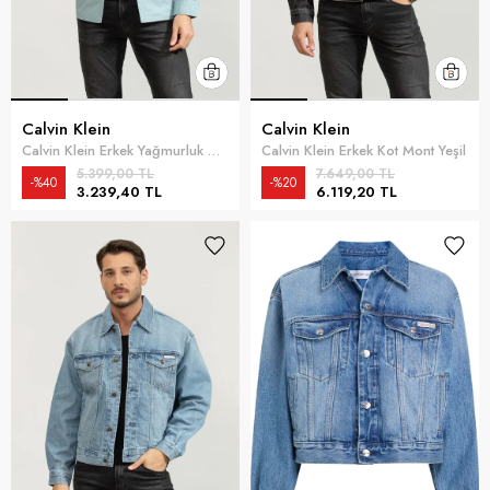
Calvin Klein
Calvin Klein
Calvin Klein Erkek Yağmurluk Mavi
Calvin Klein Erkek Kot Mont Yeşil
5.399,00 TL
7.649,00 TL
%40
%20
3.239,40 TL
6.119,20 TL