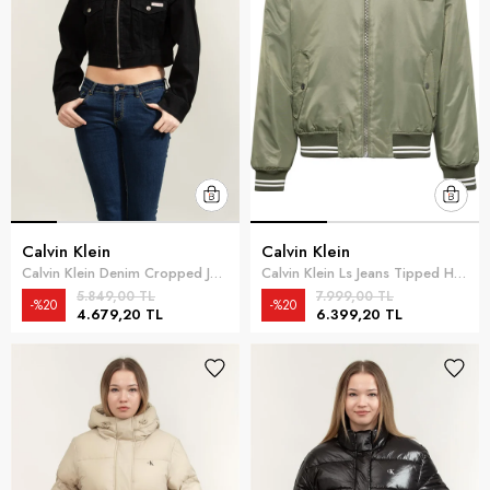
Calvin Klein
Calvin Klein
Calvin Klein Denim Cropped Jacket Soft Black Kadın Kot Mont Siyah
Calvin Klein Ls Jeans Tipped Hero Bomber Erkek Mont Yeşil
5.849,00 TL
7.999,00 TL
%20
%20
4.679,20 TL
6.399,20 TL