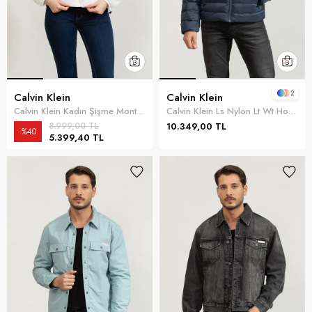
2
Calvin Klein
Calvin Klein
Calvin Klein Kadın Şişme Mont Beyaz
Calvin Klein Ls Nylon Lt Wt Hooded Fz Puffer Erkek Şişme Mont Mavi
8.999,00 TL
10.349,00 TL
%40
5.399,40 TL