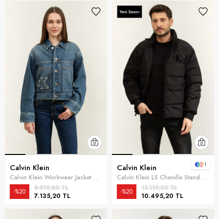
1
Calvin Klein
Calvin Klein
Calvin Klein Workwear Jacket CK Sanded Blue Kadın Kot Mont Mavi
Calvin Klein LS Chenille Stand Collar Puffer Erkek Şişme Mont Siyah
8.919,00 TL
13.119,00 TL
%20
%20
7.135,20 TL
10.495,20 TL