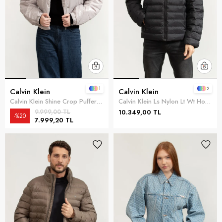
1
2
Calvin Klein
Calvin Klein
Calvin Klein Shine Crop Puffer Kadın Mont Gri
Calvin Klein Ls Nylon Lt Wt Hooded Fz Puffer Erkek Şişme Mont Siyah
9.999,00 TL
10.349,00 TL
%20
7.999,20 TL