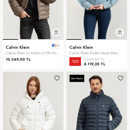
2
Calvin Klein
Calvin Klein
Calvin Klein Ls Nylon Lt Wt Hooded Fz Puffer Erkek Şişme Mont Gri
Calvin Klein Kadın Mont Mavi
10.349,00 TL
7.649,00 TL
%20
6.119,20 TL