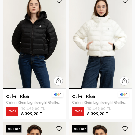
1
1
Calvin Klein
Calvin Klein
Calvin Klein Lightweight Quilted Jacket Packa Kadın Şişme Mont Siyah
Calvin Klein Lightweight Quilted Jacket Packa Kadın Şişme Mont Beyaz
10.499,00 TL
10.499,00 TL
%20
%20
8.399,20 TL
8.399,20 TL