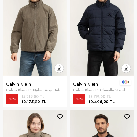
1
Calvin Klein
Calvin Klein
Calvin Klein LS Nylon Aop Unfilled Reversible Erkek Mont Gri
Calvin Klein LS Chenille Stand Collar Puffer Erkek Şişme Mont Lacivert
15.219,00 TL
13.119,00 TL
%20
%20
12.175,20 TL
10.495,20 TL