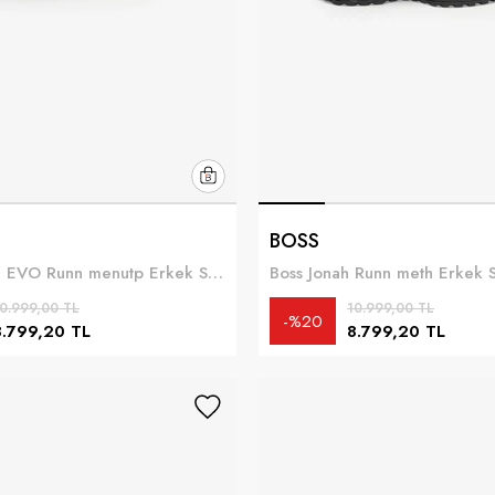
BOSS
Boss TTNM EVO Runn menutp Erkek Sneaker Siyah
0.999,00 TL
10.999,00 TL
%20
8.799,20 TL
8.799,20 TL