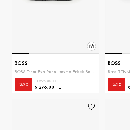
BOSS
BOSS
BOSS Ttnm Evo Runn Ltnymn Erkek Sneaker Siyah
11.595,00 TL
1
%20
%20
9.276,00 TL