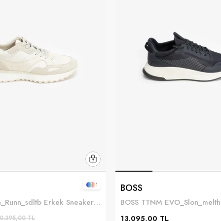
1
BOSS
BOSS Jonah_Runn_sdltb Erkek Sneaker Beyaz
13.095,00 TL
0.395,00 TL