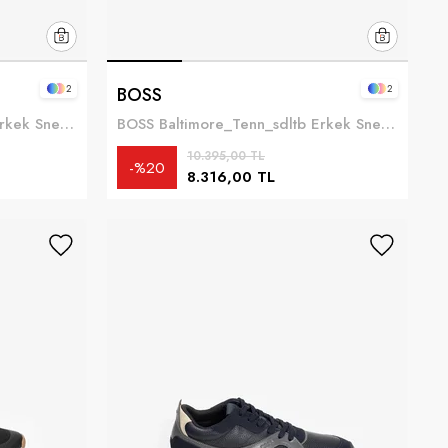
2
2
BOSS
BOSS Baltimore_Tenn_sdltb Erkek Sneaker Bej
BOSS Baltimore_Tenn_sdltb Erkek Sneaker Beyaz
10.395,00 TL
%20
8.316,00 TL