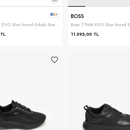
6
BOSS
Boss TTNM EVO Slon knrsd Erkek Sneaker Siyah
 TL
11.595,00 TL