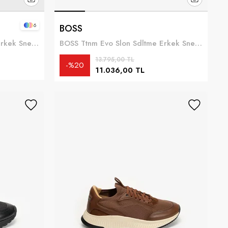
6
BOSS
Boss TTNM EVO Slon knrsd Erkek Sneaker Kırmızı
BOSS Ttnm Evo Slon Sdltme Erkek Sneaker Mavi
13.795,00 TL
%20
11.036,00 TL