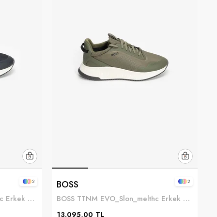
2
2
BOSS
BOSS TTNM EVO_Slon_melthc Erkek Sneaker Mavi
BOSS TTNM EVO_Slon_melthc Erkek Sneaker Yeşil
13.095,00 TL