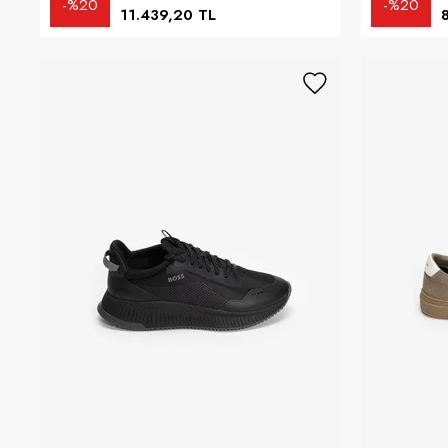
%20
%20
11.439,20 TL