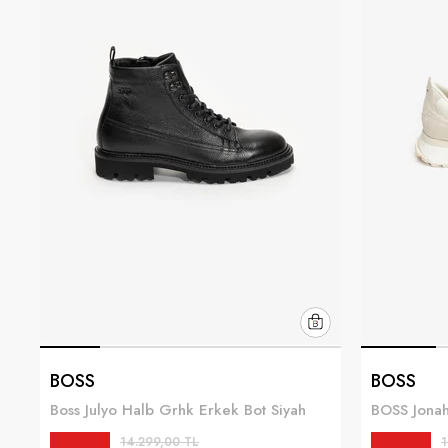
BOSS
BOSS
Boss Julyo Halb Grhk Erkek Bot Siyah
14.299,00 TL
1