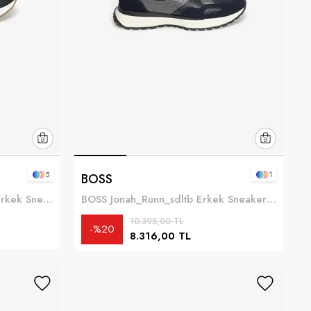
5
1
BOSS
Boss TTNM EVO Slon knrsd Erkek Sneaker Siyah
BOSS Jonah_Runn_sdltb Erkek Sneaker Mavi
10.395,00 TL
%20
8.316,00 TL