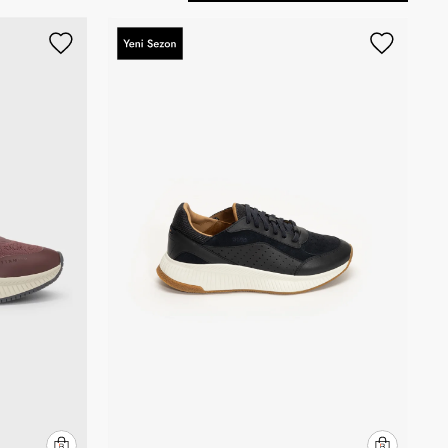
Sırala
Artan Fiyat
Azalan Fiyat
Yeni Gelenler
En Çok Satanlar
İndirim Oranına Göre
(Azalan)
İndirim Oranına Göre (Artan)