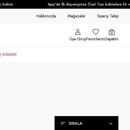
rim
App'de İlk Alışverişinize Özel Tüm İndirimlere Ek + %10 
Hakkımızda
Mağazalar
Sipariş Takip
Üye Girişi
Favorilerim
Sepetim
J GÜNLERİ
SIRALA