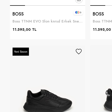
6
BOSS
BOSS
Boss TTNM EVO Slon knrsd Erkek Sneaker Mavi
11.595,00 TL
11.595,00