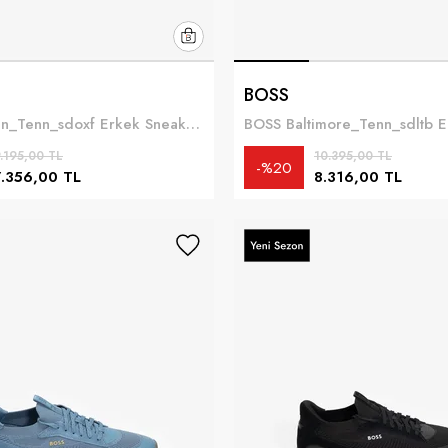
BOSS
BOSS Kieran_Tenn_sdoxf Erkek Sneaker Yeşil
.195,00 TL
10.395,00 TL
%20
7.356,00 TL
8.316,00 TL