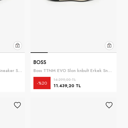
BOSS
Boss Jonah Runn meth Erkek Sneaker Siyah
Boss TTNM EVO Slon knbult Erkek Sneaker Kahverengi
14.299,00 TL
%20
11.439,20 TL