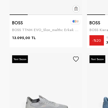
2
BOSS
BOSS
BOSS TTNM EVO_Slon_melthc Erkek Sneaker Siyah
13.095,00 TL
9
%20