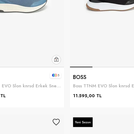
5
BOSS
Boss TTNM EVO Slon knrsd Erkek Sneaker Mavi
 TL
11.595,00 TL