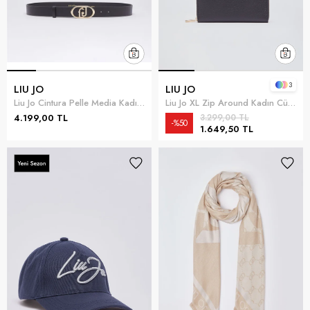
3
LIU JO
LIU JO
Liu Jo Cintura Pelle Media Kadın Kemer Çok Renkli
Liu Jo XL Zip Around Kadın Cüzdan Siyah
4.199,00 TL
3.299,00 TL
%50
1.649,50 TL