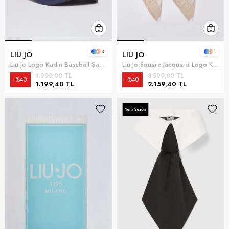
3
1
LIU JO
LIU JO
Liu Jo Logo Kadın Baseball Şapka Mavi
Liu Jo Square Jacquard Logo Kadın Fular Kum beji
1.999,00 TL
3.599,00 TL
%40
%40
1.199,40 TL
2.159,40 TL