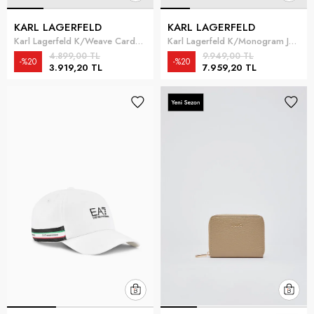
KARL LAGERFELD
KARL LAGERFELD
Karl Lagerfeld K/Weave Cardholder Kadın Kartlık Siyah
Karl Lagerfeld K/Monogram Jkrd Kadın Atkı Siyah
4.899,00 TL
9.949,00 TL
%20
%20
3.919,20 TL
7.959,20 TL