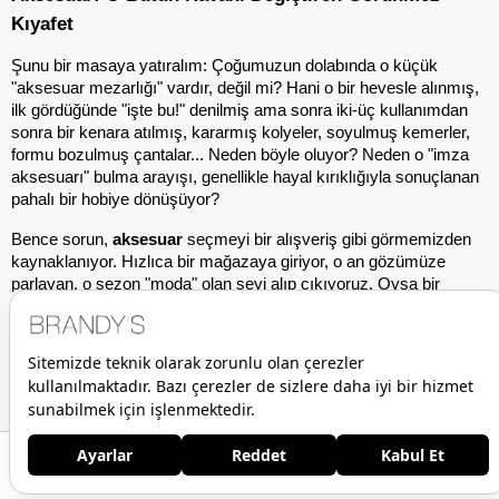
Kıyafet
Şunu bir masaya yatıralım: Çoğumuzun dolabında o küçük 
"aksesuar mezarlığı" vardır, değil mi? Hani o bir hevesle alınmış, 
ilk gördüğünde "işte bu!" denilmiş ama sonra iki-üç kullanımdan 
sonra bir kenara atılmış, kararmış kolyeler, soyulmuş kemerler, 
formu bozulmuş çantalar... Neden böyle oluyor? Neden o "imza 
aksesuarı" bulma arayışı, genellikle hayal kırıklığıyla sonuçlanan 
pahalı bir hobiye dönüşüyor?
Bence sorun, 
aksesuar
 seçmeyi bir alışveriş gibi görmemizden 
kaynaklanıyor. Hızlıca bir mağazaya giriyor, o an gözümüze 
parlayan, o sezon "moda" olan şeyi alıp çıkıyoruz. Oysa bir
aksesuar
, bir tişört gibi değildir. O, seninle yaşayan, seninle 
birlikte karakter kazanan, gün içinde elinin en çok gittiği, en kişisel 
parçadır. Onu anlamak için onunla bir gün geçirmen, bir kahve 
içmen, belki biraz koşturman gerekir. İşte o "imza parçayı" bulma 
arayışındaki en büyük sır, aslında sabırdır.
Bir Aksesuardan Fazlası: Bütün Havanı Değiştiren O 
Tüm Alışverişlerinizde Geçerli
Her Zaman
Küçük Detay
Ücretsiz Kargo
Ücretsiz İade
Anasayfa
Favorilerim
Sepetim
Üye Girişi