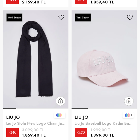
2.159,40 TL
1.859,40 TL
1
1
LIU JO
LIU JO
Liu Jo Stola New Logo Chain Jacq Kadın Şal Siyah
Liu Jo Baseball Logo Kadın Baseball Şapka Pembe
3.099,00 TL
1.999,00 TL
%40
%30
1.859,40 TL
1.399,30 TL