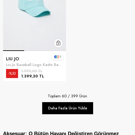
1
LIU JO
Liu Jo Baseball Logo Kadın Baseball Şapka Çok Renkli
1.999,00 TL
%30
1.399,30 TL
Toplam
60
/
399
Ürün
Daha Fazla Ürün Yükle
Aksesuar: O Bütün Havanı Değiştiren Görünmez 