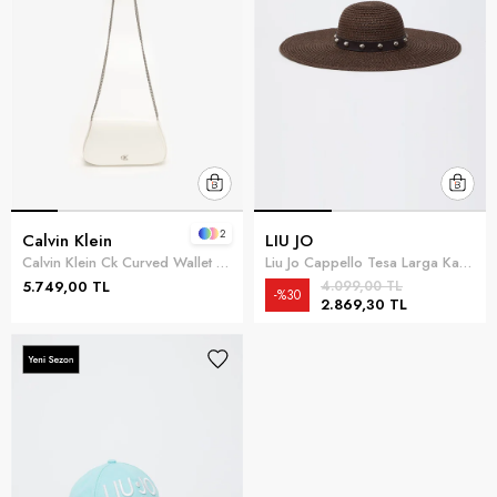
2
Calvin Klein
LIU JO
Calvin Klein Ck Curved Wallet On Chain Kadın Cüzdan Çok Renkli
Liu Jo Cappello Tesa Larga Kadın Plaj Şapkası Çok Renkli
5.749,00 TL
4.099,00 TL
%30
2.869,30 TL