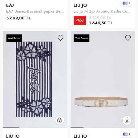
2
EA7
LIU JO
EA7 Unisex Baseball Şapka Beyaz
Liu Jo M Zip Around Kadın Cüzdan Vizon
5.699,00 TL
3.299,00 TL
%50
1.649,50 TL
1
LIU JO
LIU JO