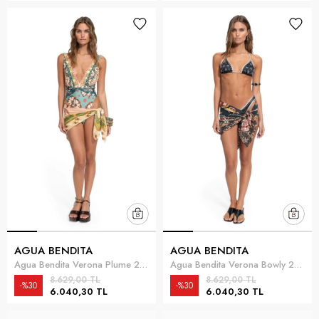
AGUA BENDITA
AGUA BENDITA
Agua Bendita Verona Plume 20685 Kadın Şal Çok Renkli
Agua Bendita Verona Bowly 20625 Kadın Şal Çok Renkli
8.629,00 TL
8.629,00 TL
%30
%30
6.040,30 TL
6.040,30 TL