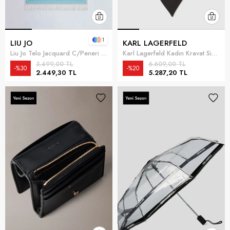
1
LIU JO
KARL LAGERFELD
Liu Jo Telo Jacquard C/Peneri Kadın Havlu Çok Renkli
Karl Lagerfeld Kadın Kravat Siyah
3.499,00 TL
6.609,00 TL
%30
%20
2.449,30 TL
5.287,20 TL