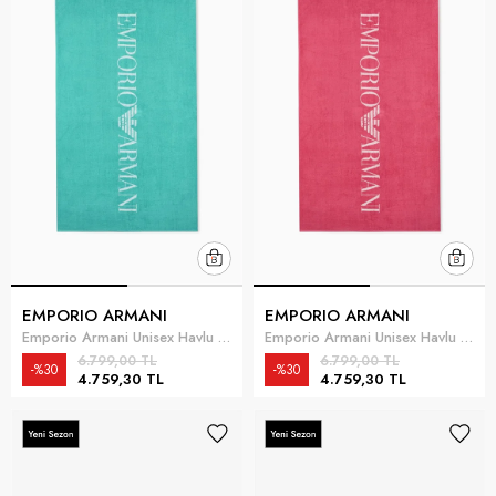
EMPORIO ARMANI
EMPORIO ARMANI
Emporio Armani Unisex Havlu Zümrüt Yeşili
Emporio Armani Unisex Havlu Fuşya
6.799,00 TL
6.799,00 TL
%30
%30
4.759,30 TL
4.759,30 TL