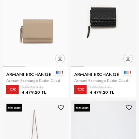
1
1
ARMANI EXCHANGE
ARMANI EXCHANGE
Armani Exchange Kadın Cüzdan Kum beji
Armani Exchange Kadın Cüzdan Siyah
5.599,00 TL
5.599,00 TL
%20
%20
4.479,20 TL
4.479,20 TL