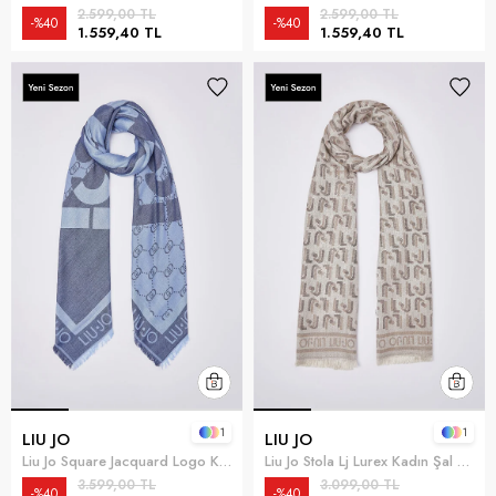
2.599,00 TL
2.599,00 TL
%40
%40
1.559,40 TL
1.559,40 TL
1
1
LIU JO
LIU JO
Liu Jo Square Jacquard Logo Kadın Fular Mavi
Liu Jo Stola Lj Lurex Kadın Şal Çok Renkli
3.599,00 TL
3.099,00 TL
%40
%40