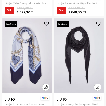
Liu Jo Telo Stampato Kadın Havlu Çok Renkli
Liu Jo Reversible Hips Kadın Kemer Çok Renkli
2.899,00 TL
3.899,00 TL
%30
%50
2.029,30 TL
1.949,50 TL
3
1
LIU JO
LIU JO
Liu Jo Ecs Fiocco Kadın Fular Mavi
Liu Jo Triangolo Jacquard Kadın Şal Siyah