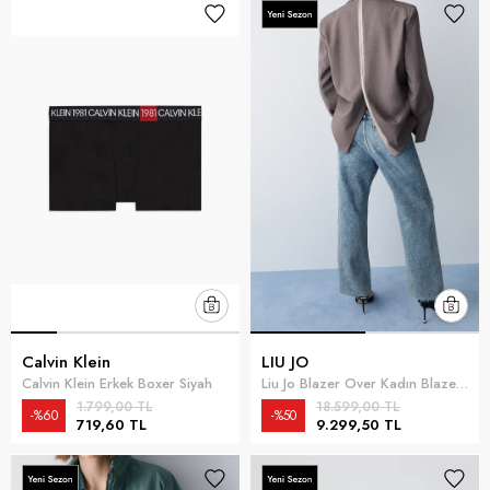
Calvin Klein
LIU JO
Calvin Klein Erkek Boxer Siyah
Liu Jo Blazer Over Kadın Blazer Ceket Çok Renkli
1.799,00 TL
18.599,00 TL
%60
%50
719,60 TL
9.299,50 TL