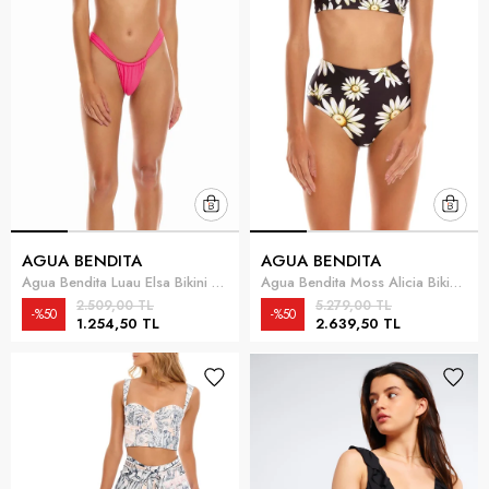
AGUA BENDITA
AGUA BENDITA
Agua Bendita Luau Elsa Bikini Altı Pembe
Agua Bendita Moss Alicia Bikini Altı Siyah
2.509,00 TL
5.279,00 TL
%50
%50
1.254,50 TL
2.639,50 TL