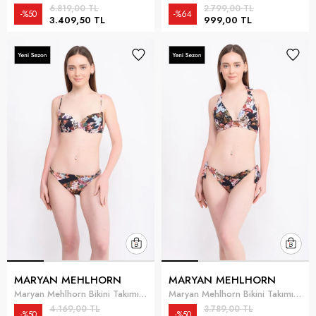
6.819,00 TL
2.799,00 TL
%50
%64
3.409,50 TL
999,00 TL
MARYAN MEHLHORN
MARYAN MEHLHORN
Maryan Mehlhorn Bikini Takımı Siyah
Maryan Mehlhorn Bikini Takımı Siyah
4.169,00 TL
3.789,00 TL
%50
%50