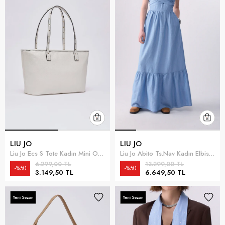
LIU JO
LIU JO
Liu Jo Ecs S Tote Kadın Mini Omuz Çantası Krem
Liu Jo Abito Ts.Nav Kadın Elbise Çok Renkli
6.299,00 TL
13.299,00 TL
%50
%50
3.149,50 TL
6.649,50 TL