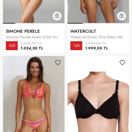
SIMONE PERELE
WATERCULT
Simone Perele Kadın Külot Pembe
Watercult Exotic Dive Bikini Altı Çok Renkli
2.069,00 TL
3.998,00 TL
%50
%50
1.034,50 TL
1.999,00 TL