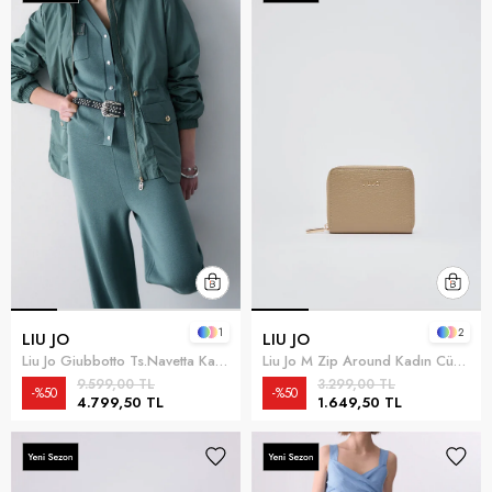
1
2
LIU JO
LIU JO
Liu Jo Giubbotto Ts.Navetta Kadın Mont
Liu Jo M Zip Around Kadın Cüzdan Vizon
9.599,00 TL
3.299,00 TL
%50
%50
4.799,50 TL
1.649,50 TL