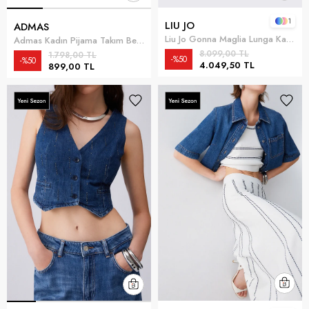
1
LIU JO
ADMAS
Liu Jo Gonna Maglia Lunga Kadın Etek Çok Renkli
Admas Kadın Pijama Takım Beyaz
8.099,00 TL
1.798,00 TL
%50
%50
4.049,50 TL
899,00 TL