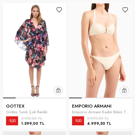
GOTTEX
EMPORIO ARMANI
Gottex Tunik Çok Renkli
Emporio Armani Kadın Bikini Takımı Ekru
3.198,00 TL
9.999,00 TL
%50
%50
1.599,00 TL
4.999,50 TL