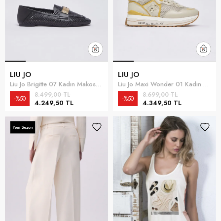
LIU JO
LIU JO
Liu Jo Brigitte 07 Kadın Makosen Ayakkabı Siyah
Liu Jo Maxi Wonder 01 Kadın Sneaker Çok Renkli
8.499,00 TL
8.699,00 TL
%50
%50
4.249,50 TL
4.349,50 TL