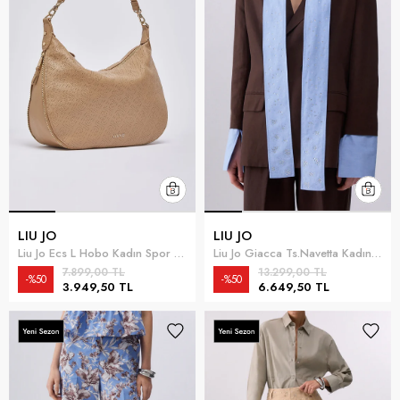
LIU JO
LIU JO
Liu Jo Ecs L Hobo Kadın Spor Çantası Çok Renkli
Liu Jo Giacca Ts.Navetta Kadın Blazer Ceket Çok Renkli
7.899,00 TL
13.299,00 TL
%50
%50
3.949,50 TL
6.649,50 TL