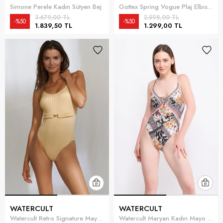
Simone Perele Kadın Sütyen Bej
Gottex Spring Vogue Plaj Elbisesi Siyah
3.679,00 TL
2.598,00 TL
%50
%50
1.839,50 TL
1.299,00 TL
WATERCULT
WATERCULT
Watercult Retro Signature Mayo Sarı
Watercult Maryan Kadın Mayo Çok Renkli