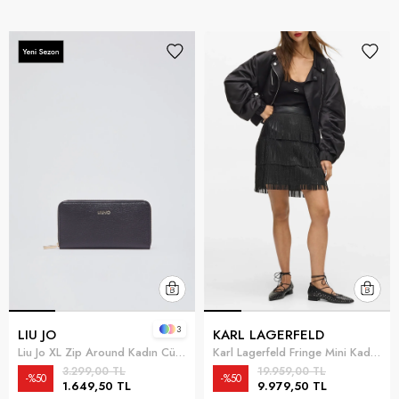
3
LIU JO
KARL LAGERFELD
Liu Jo XL Zip Around Kadın Cüzdan Siyah
Karl Lagerfeld Fringe Mini Kadın Etek Siyah
3.299,00 TL
19.959,00 TL
%50
%50
1.649,50 TL
9.979,50 TL