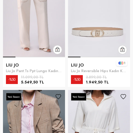
1
LIU JO
LIU JO
Liu Jo Pant.Ts Ppt Lungo Kadın Pantolon Çok Renkli
Liu Jo Reversible Hips Kadın Kemer Çok Renkli
11.099,00 TL
3.899,00 TL
%50
%50
5.549,50 TL
1.949,50 TL