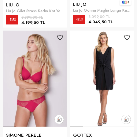
1
LIU JO
LIU JO
Liu Jo Gonna Maglia Lunga Kadın Etek Çok Renkli
Liu Jo Gilet Strass Kadın Kot Yelek Mavi
8.099,00 TL
8.399,00 TL
%50
%50
4.049,50 TL
4.199,50 TL
SIMONE PERELE
GOTTEX