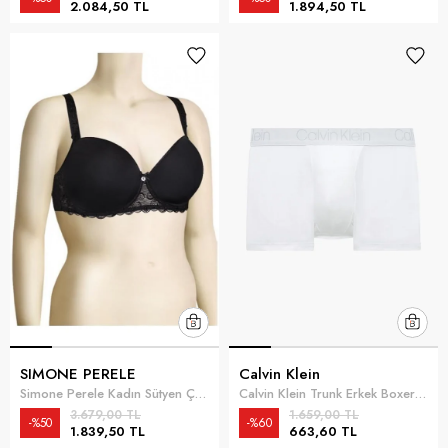
2.084,50 TL
1.894,50 TL
SIMONE PERELE
Calvin Klein
Simone Perele Kadın Sütyen Çok Renkli
Calvin Klein Trunk Erkek Boxer Beyaz
3.679,00 TL
1.659,00 TL
%50
%60
1.839,50 TL
663,60 TL