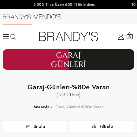
5.000 Tl ve Üzeri 600 Tl Ek İndirim
10.000 TL ve 
Garaj-Günleri-%80e Varan
1530
Anasayfa
Garaj-Günleri-%80e Varan
Sırala
Filtrele