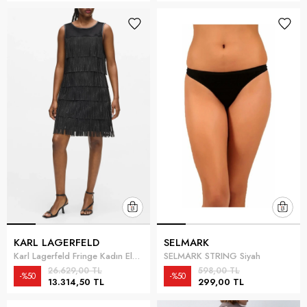
KARL LAGERFELD
SELMARK
Karl Lagerfeld Fringe Kadın Elbise Siyah
SELMARK STRING Siyah
26.629,00 TL
598,00 TL
%50
%50
13.314,50 TL
299,00 TL