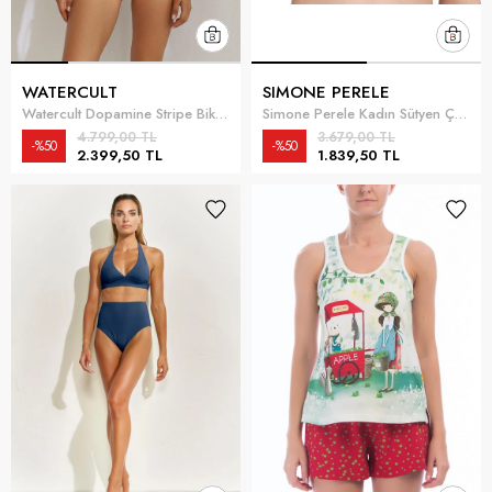
WATERCULT
SIMONE PERELE
Watercult Dopamine Stripe Bikini Üstü Çok Renkli
Simone Perele Kadın Sütyen Çok Renkli
4.799,00 TL
3.679,00 TL
%50
%50
2.399,50 TL
1.839,50 TL