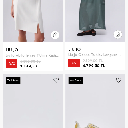
LIU JO
LIU JO
Liu Jo Gonna Ts Nav Longuet Kadın Etek
Liu Jo Abito Jersey T.Unita Kadın Elbise Beyaz
9.599,00 TL
6.899,00 TL
%50
%50
4.799,50 TL
3.449,50 TL