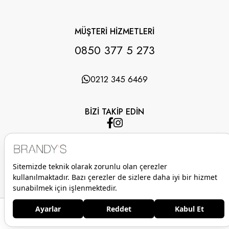
MÜŞTERİ HİZMETLERİ
0850 377 5 273
0212 345 6469
BİZİ TAKİP EDİN
UYGULAMAMIZI İNDİRİN
Anasayfa
Favorilerim
Sepetim
Üye Girişi