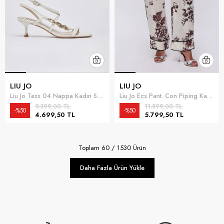
LIU JO
LIU JO
Liu Jo Tess 04 Nappa Kadın Sandalet Kırık Beyaz
Liu Jo Ecs Pant. Con Piping Kadın Pantolon Çok Renkli
9.399,00 TL
11.599,00 TL
%50
%50
4.699,50 TL
5.799,50 TL
Toplam
60
/
1530
Ürün
Daha Fazla Ürün Yükle