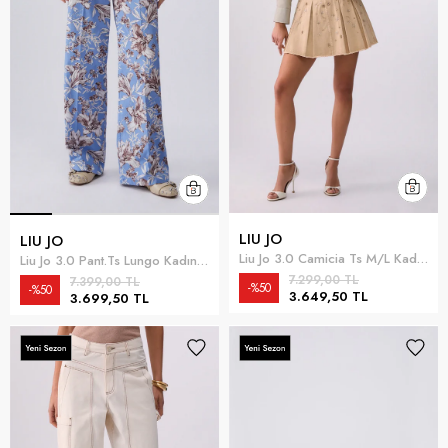
LIU JO
LIU JO
Liu Jo 3.0 Camicia Ts M/L Kadın Gömlek Gri
Liu Jo 3.0 Pant.Ts Lungo Kadın Pantolon Çok Renkli
7.299,00 TL
7.399,00 TL
%50
%50
3.649,50 TL
3.699,50 TL