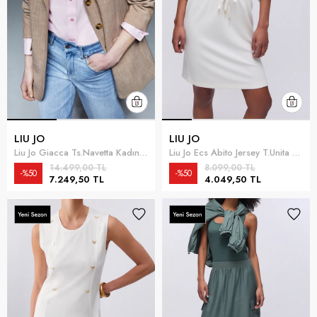
LIU JO
LIU JO
Liu Jo Giacca Ts.Navetta Kadın Blazer Ceket Çok Renkli
Liu Jo Ecs Abito Jersey T.Unita Kadın Elbise Beyaz
14.499,00 TL
8.099,00 TL
%50
%50
7.249,50 TL
4.049,50 TL