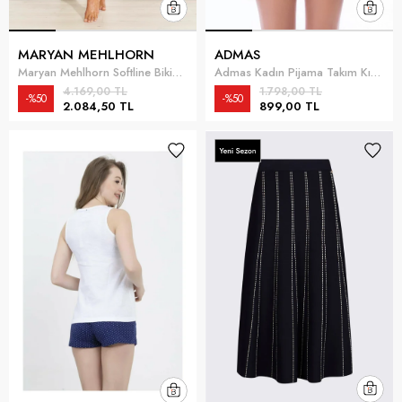
MARYAN MEHLHORN
ADMAS
Maryan Mehlhorn Softline Bikini Üstü Çok Renkli
Admas Kadın Pijama Takım Kırmızı
4.169,00 TL
1.798,00 TL
%50
%50
2.084,50 TL
899,00 TL