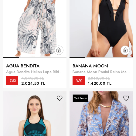
AGUA BENDITA
BANANA MOON
Agua Bendita Helios Lupe Bikini Üstü Sarı
Banana Moon Pauini Reina Mayo Siyah
4.049,00 TL
2.840,00 TL
%50
%50
2.024,50 TL
1.420,00 TL