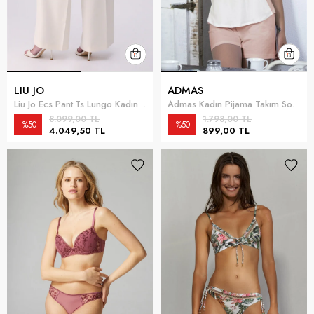
LIU JO
ADMAS
Liu Jo Ecs Pant.Ts Lungo Kadın Pantolon Krem
Admas Kadın Pijama Takım Somon
8.099,00 TL
1.798,00 TL
%50
%50
4.049,50 TL
899,00 TL