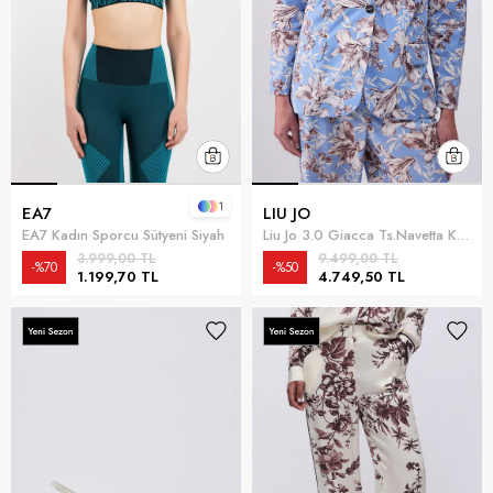
1
EA7
LIU JO
EA7 Kadın Sporcu Sütyeni Siyah
Liu Jo 3.0 Giacca Ts.Navetta Kadın Blazer Ceket Çok Renkli
3.999,00 TL
9.499,00 TL
%70
%50
1.199,70 TL
4.749,50 TL