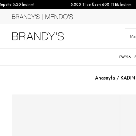
ette %20 İndirim!
5.000 Tl ve Üzeri 600 Tl Ek İndirim
FW'26
Anasayfa
KADIN