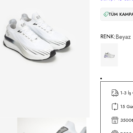
TÜM KAMPA
RENK
Beyaz
1-3 İş
15 Gün
3500₺ 