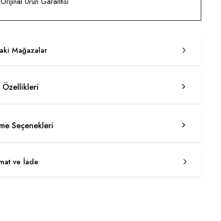
rijinal Ürün Garantisi
taki Mağazalar
 Özellikleri
e Seçenekleri
imat ve İade