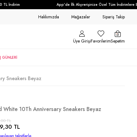
 İndirim
App'de İlk Alışverişinize Özel Tüm İndirimlere Ek 
Hakkımızda
Mağazalar
Sipariş Takip
Üye Girişi
Favorilerim
Sepetim
J GÜNLERİ
ry Sneakers Beyaz
d White 10Th Anniversary Sneakers Beyaz
,00 TL
9,30 TL
aşlayan taksitlerle