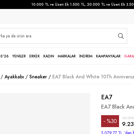
10.000 TL ve Üzeri Ek 1.500 TL, 20.000 TL ve Üzeri Ek 3.500 TL
SS'26
YENİLER
ERKEK
KADIN
MARKALAR
İNDİRİM
KAMPANYALAR
GARA
Ayakkabı
Sneaker
EA7 Black And White 10Th Anniversa
EA7
EA7 Black An
13.199
%
30
9.23
İndirim
3.079,77 TL
`den b