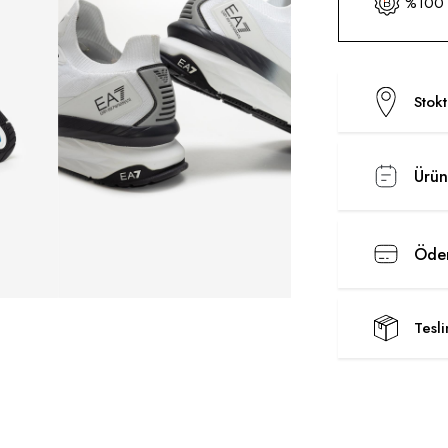
%100 O
Stok
Ürün
Ödem
Tesl