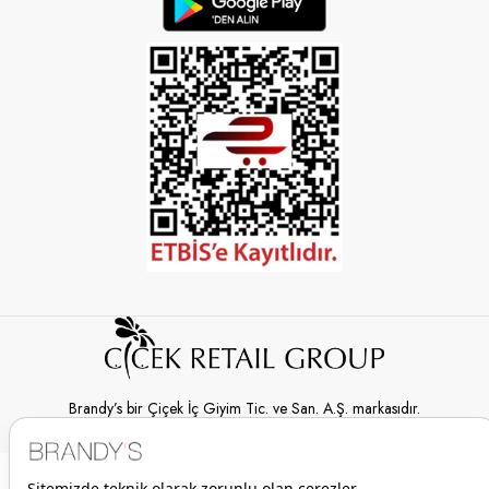
Brandy’s bir Çiçek İç Giyim Tic. ve San. A.Ş. markasıdır.
© 2026 Brandy’s | Her hakkı saklıdır.