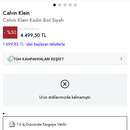
Calvin Klein
Calvin Klein Kadın Bot Siyah
8.999,00 TL
%
50
4.499,50 TL
1.499,83 TL
İndirim
`den başlayan taksitlerle
TÜM KAMPANYALARI KEŞFET
Ürün stoklarımızda kalmamıştır.
1-3 İş Gününde Kargoya Verilir