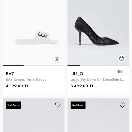
1
EA7
LIU JO
EA7 Unisex Terlik Beyaz
Liu Jo My Demi 04 Decollete Lace Fabric Kadın Topuklu Ayakkabı Siyah
4.199,00 TL
8.499,00 TL