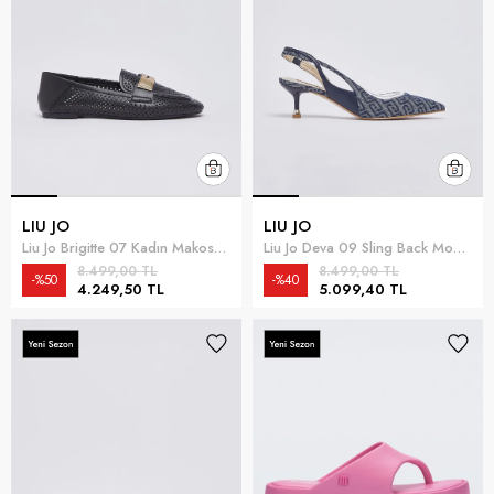
LIU JO
LIU JO
Liu Jo Brigitte 07 Kadın Makosen Ayakkabı Siyah
Liu Jo Deva 09 Sling Back Monogram Kadın Topuklu Ayakkabı Mavi
8.499,00 TL
8.499,00 TL
%50
%40
4.249,50 TL
5.099,40 TL