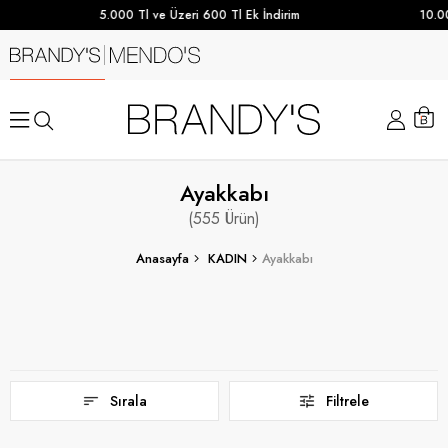
5.000 Tl ve Üzeri 600 Tl Ek İndirim
10.000 TL ve 
Ayakkabı
555
Anasayfa
KADIN
Ayakkabı
Sırala
Filtrele