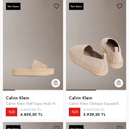
Calvin Klein
Calvin Klein
Calvin Klein Flatf Espa Mule Nub Kadın Espadril Bej
Calvin Klein Oblique Espadrille A Kadın Espadril Bej
6.049,00 TL
4.949,00 TL
%20
%20
4.839,20 TL
3.959,20 TL