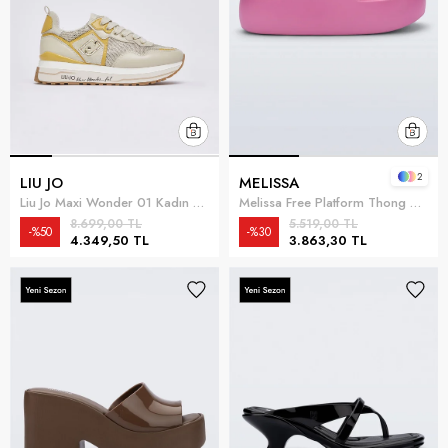
2
LIU JO
MELISSA
Liu Jo Maxi Wonder 01 Kadın Sneaker Çok Renkli
Melissa Free Platform Thong Ad Kadın Terlik
8.699,00 TL
5.519,00 TL
%50
%30
4.349,50 TL
3.863,30 TL