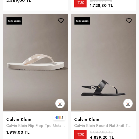
2.469,00 TL
2.469,00 TL
%30
1.728,30 TL
2
Calvin Klein
Calvin Klein
Calvin Klein Flip Flop Tpu Metall Kadın Terlik Gri
Calvin Klein Round Flat Sndl Thon Kadın Sandalet Siyah
1.919,00 TL
6.049,00 TL
%20
4.839,20 TL