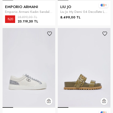
1
EMPORIO ARMANI
LIU JO
Emporio Armani Kadın Sandalet Siyah
Liu Jo My Demi 04 Decollete Lace Fabric Kadın Topuklu Ayakkabı Pembe
28.899,00 TL
8.499,00 TL
%20
23.119,20 TL
1