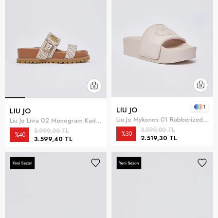
1
LIU JO
LIU JO
Liu Jo Mykonos 01 Rubberized Kadın Terlik Beyaz
Liu Jo Livia 02 Monogram Kadın Sandalet Çok Renkli
3.599,00 TL
5.999,00 TL
%30
%40
2.519,30 TL
3.599,40 TL