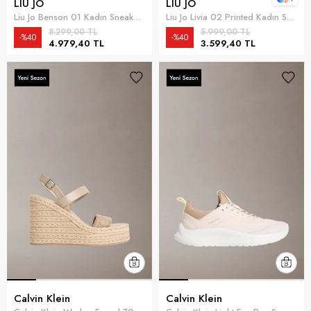
LIU JO
LIU JO
Liu Jo Benson 01 Kadın Sneaker Çok Renkli
Liu Jo Livia 02 Printed Kadın Sandalet Yeşil
8.299,00 TL
5.999,00 TL
%40
%40
4.979,40 TL
3.599,40 TL
Calvin Klein
Calvin Klein