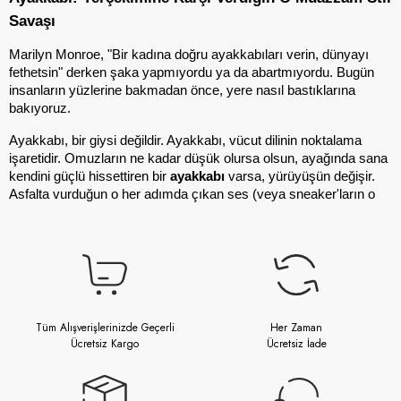
Savaşı
Marilyn Monroe, "Bir kadına doğru ayakkabıları verin, dünyayı 
fethetsin" derken şaka yapmıyordu ya da abartmıyordu. Bugün 
insanların yüzlerine bakmadan önce, yere nasıl bastıklarına 
bakıyoruz.
Ayakkabı, bir giysi değildir. Ayakkabı, vücut dilinin noktalama 
işaretidir. Omuzların ne kadar düşük olursa olsun, ayağında sana 
kendini güçlü hissettiren bir 
ayakkabı
 varsa, yürüyüşün değişir. 
Asfalta vurduğun o her adımda çıkan ses (veya sneaker'ların o 
sessiz özgüveni), dünyaya "Ben buradayım ve ne yaptığımı 
biliyorum" demenin en ilkel, en temel yoludur.
Bir palto seni saklayabilir. Bir şapka seni gizleyebilir. Ama 
ayakkabılar? Asla yalan söylemezler. Bakımsız bir topuk, kirli bir 
beyaz sneaker veya yanlış seçilmiş, ayağı sıkan bir bot, bütün 
hikayeyi ele verir. İşte bu yüzden, gardırop mühendisliğinin temeli, 
Tüm Alışverişlerinizde Geçerli
Her Zaman
kelimenin tam anlamıyla "temelden", yani ayakkabıdan başlar.
Ücretsiz Kargo
Ücretsiz İade
Bir Ayakkabının Anatomisi: Olay Sadece Deri ve 
Taban Değil