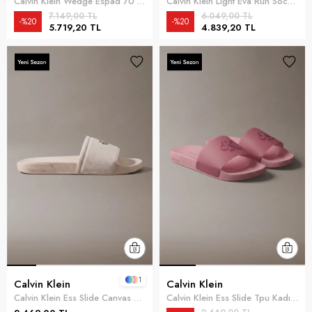
Calvin Klein Wedge Espad 70 Webbi Kadın Espadril Gri
Calvin Klein Light Eva Run Sock M Kadın Sneaker Pembe
7.149,00 TL
6.049,00 TL
%20
%20
5.719,20 TL
4.839,20 TL
1
Calvin Klein
Calvin Klein
Calvin Klein Ess Slide Canvas Hdw Kadın Terlik Bej
Calvin Klein Ess Slide Tpu Kadın Terlik Mor