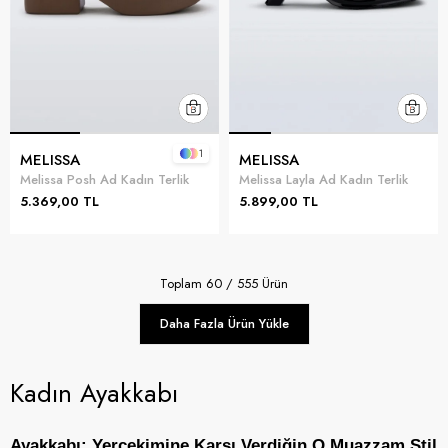
1
MELISSA
MELISSA
Melissa Posh Ad Kadın Terlik
Melissa Layla Ad Kadın Terlik
5.369,00 TL
5.899,00 TL
Toplam
60
/
555
Ürün
Daha Fazla Ürün Yükle
Kadın Ayakkabı
Ayakkabı: Yerçekimine Karşı Verdiğin O Muazzam Stil 