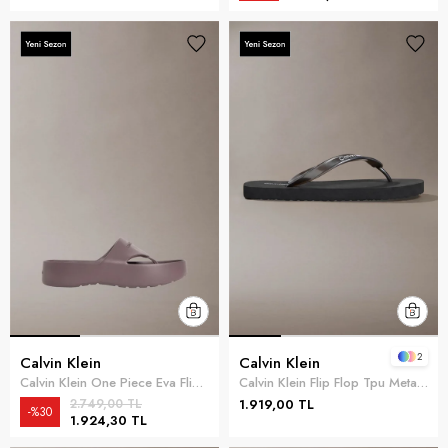
2
Calvin Klein
Calvin Klein
Calvin Klein One Piece Eva Flip F Kadın Terlik Gri
Calvin Klein Flip Flop Tpu Metall Kadın Terlik Siyah
2.749,00 TL
1.919,00 TL
%30
1.924,30 TL