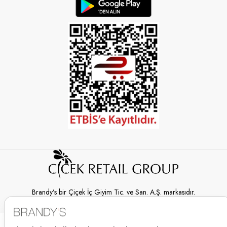
Brandy’s bir Çiçek İç Giyim Tic. ve San. A.Ş. markasıdır.
© 2026 Brandy’s | Her hakkı saklıdır.