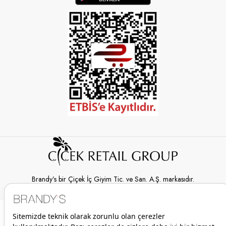
Brandy’s bir Çiçek İç Giyim Tic. ve San. A.Ş. markasıdır.
© 2026 Brandy’s | Her hakkı saklıdır.