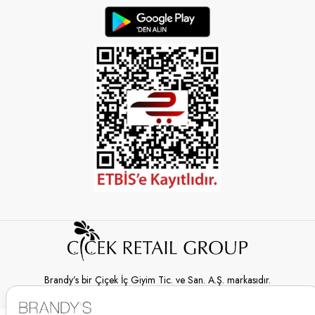
Brandy’s bir Çiçek İç Giyim Tic. ve San. A.Ş. markasıdır.
© 2026 Brandy’s | Her hakkı saklıdır.