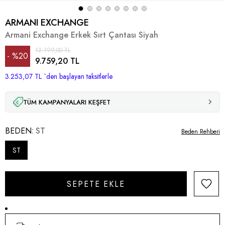
ARMANI EXCHANGE
Armani Exchange Erkek Sırt Çantası Siyah
12.199,00 TL
%
20
9.759,20 TL
3.253,07 TL
İndirim
`den başlayan taksitlerle
TÜM KAMPANYALARI KEŞFET
BEDEN
ST
Beden Rehberi
ST