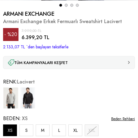
ARMANI EXCHANGE
Armani Exchange Erkek Fermuarlı Sweatshirt Lacivert
7.999,00 TL
%
20
6.399,20 TL
2.133,07 TL
İndirim
`den başlayan taksitlerle
TÜM KAMPANYALARI KEŞFET
RENK
Lacivert
BEDEN
XS
Beden Rehberi
XS
S
M
L
XL
XXL