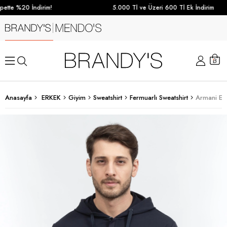
ette %20 İndirim!
5.000 Tl ve Üzeri 600 Tl Ek İndirim
Anasayfa
ERKEK
Giyim
Sweatshirt
Fermuarlı Sweatshirt
Armani Exc