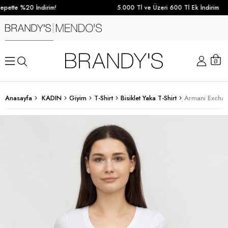
pette %20 İndirim!
5.000 Tl ve Üzeri 600 Tl Ek İndirim
Anasayfa
KADIN
Giyim
T-Shirt
Bisiklet Yaka T-Shirt
Armani Exchang