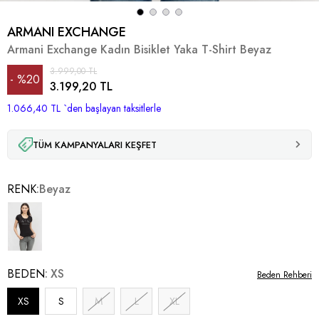
ARMANI EXCHANGE
Armani Exchange Kadın Bisiklet Yaka T-Shirt Beyaz
3.999,00 TL
%
20
3.199,20 TL
1.066,40 TL
İndirim
`den başlayan taksitlerle
TÜM KAMPANYALARI KEŞFET
RENK
Beyaz
BEDEN
XS
Beden Rehberi
XS
S
M
L
XL