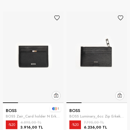
1
BOSS
BOSS
BOSS Zair_Card holder N Erkek Kartlık Siyah
BOSS Luminary_6cc Zip Erkek Kartlık Siyah
4.895,00 TL
7.795,00 TL
%20
%20
3.916,00 TL
6.236,00 TL