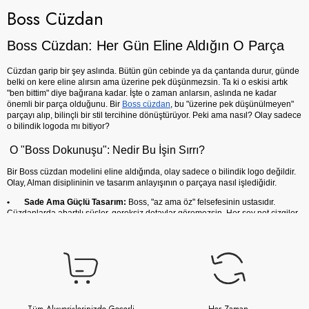
Boss Cüzdan
Boss Cüzdan: Her Gün Eline Aldığın O Parça
Cüzdan garip bir şey aslında. Bütün gün cebinde ya da çantanda durur, günde 
belki on kere eline alırsın ama üzerine pek düşünmezsin. Ta ki o eskisi artık 
"ben bittim" diye bağırana kadar. İşte o zaman anlarsın, aslında ne kadar 
önemli bir parça olduğunu. Bir 
Boss cüzdan
, bu "üzerine pek düşünülmeyen" 
parçayı alıp, bilinçli bir stil tercihine dönüştürüyor. Peki ama nasıl? Olay sadece 
o bilindik logoda mı bitiyor?
O "Boss Dokunuşu": Nedir Bu İşin Sırrı?
Bir Boss cüzdan modelini eline aldığında, olay sadece o bilindik logo değildir. 
Olay, Alman disiplininin ve tasarım anlayışının o parçaya nasıl işlediğidir.
•      
Sade Ama Güçlü Tasarım:
 Boss, "az ama öz" felsefesinin ustasıdır. 
Cüzdanlarda abartılı süsler, gereksiz detaylar göremezsin. Her şey net çizgiler, 
mükemmel oranlar ve o minimalist zarafet üzerine kuruludur. Bu sayede aldığın 
bir cüzdan, 5 yıl sonra bile asla "modası geçmiş" gibi durmaz.
•      
Kalite Takıntısı:
 Markanın en büyük takıntısı, hissedilir kalitedir. Kullanılan 
derinin dokusu, dikişlerin kusursuzluğu, metal bir logonun o tok ağırlığı... Bütün 
bunlar bir araya geldiğinde, o "premium" hissi yaratır. Bu, sadece bir görüntü 
değil, aynı zamanda o cüzdanın yıllarca seninle kalacağının bir garantisidir.
•      
Maksimum İşlevsellik:
 Bir cüzdanın havalı görünmesi kadar, kullanışlı 