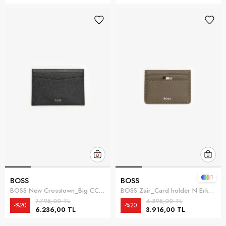
1
BOSS
BOSS
BOSS New Crosstown_Big CC Erkek Kartlık Siyah
BOSS Zair_Card holder N Erkek Kartlık Yeşil
7.795,00 TL
4.895,00 TL
%20
%20
6.236,00 TL
3.916,00 TL