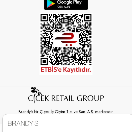
Brandy’s bir Çiçek İç Giyim Tic. ve San. A.Ş. markasıdır.
© 2026 Brandy’s | Her hakkı saklıdır.