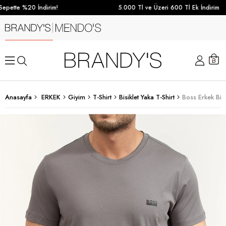
epette %20 İndirim!
5.000 Tl ve Üzeri 600 Tl Ek İndirim
Anasayfa
ERKEK
Giyim
T-Shirt
Bisiklet Yaka T-Shirt
Boss Erkek Bisi