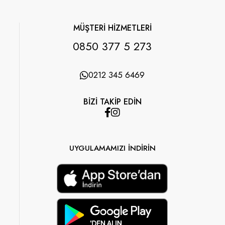
MÜŞTERİ HİZMETLERİ
0850 377 5 273
0212 345 6469
BİZİ TAKİP EDİN
UYGULAMAMIZI İNDİRİN