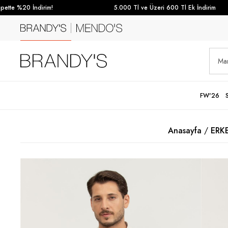
te %20 İndirim!
5.000 Tl ve Üzeri 600 Tl Ek İndirim
FW'26
Anasayfa
ERK