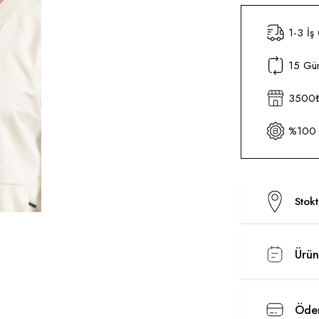
1-3 İş
15 Gün
3500₺ 
%100 O
Stok
Ürün
Ödem