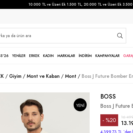
10.000 TL ve Üzeri Ek 1.500 TL, 20.000 TL ve Üzeri Ek 3.500 TL 
SS'26
YENİLER
ERKEK
KADIN
MARKALAR
İNDİRİM
KAMPANYALAR
GARA
EK
Giyim
Mont ve Kaban
Mont
Boss J Future Bomber 
BOSS
Boss J Futur
YENI
16.499
%
20
SEZON
13.1
İndirim
4.399,73 TL
`den 