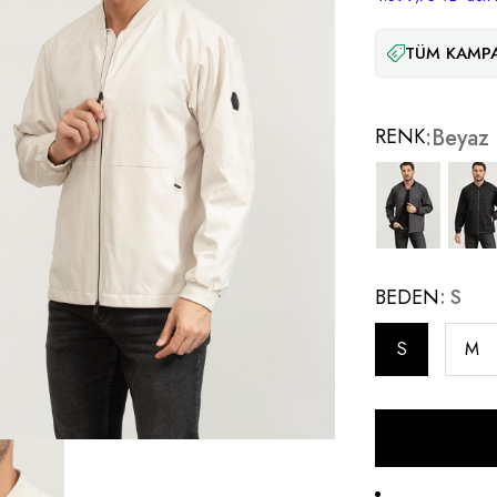
TÜM KAMPA
RENK
Beyaz
BEDEN
S
S
M