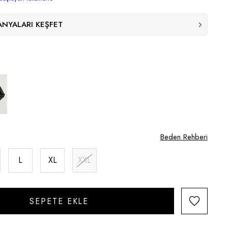
NYALARI KEŞFET
Beden Rehberi
L
XL
XXL