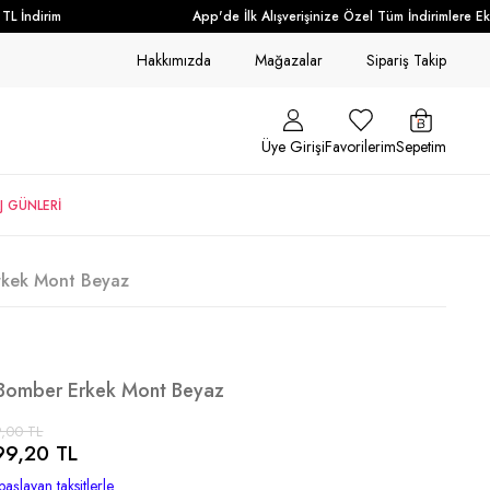
İndirim
App'de İlk Alışverişinize Özel Tüm İndirimlere Ek + 
Hakkımızda
Mağazalar
Sipariş Takip
Üye Girişi
Favorilerim
Sepetim
J GÜNLERİ
Erkek Mont Beyaz
e Bomber Erkek Mont Beyaz
,00 TL
99,20 TL
başlayan taksitlerle