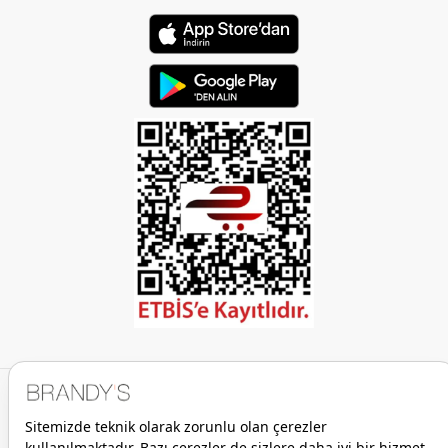
dokunduğunda serinlik hissi verir, nefes alır ve en önemlisi 
ışığı bir saten gibi asilce yansıtır. Poplin dokuma ise bu 
zarafeti dayanıklılıkla birleştirir.
Easy-Iron ve Non-Iron Teknolojisi:
 Modern hayatın en 
büyük lüksü zamandır. Boss, yoğun tempoda yaşayan 
"patronlar" için ütü masasında kaybedilen vakti geri verir. 
Kumaş liflerine uygulanan özel işlemler sayesinde gömlek, 
gün boyu vücut ısınızla kırışıklıklarını açar. Sabah 
giydiğiniz o jilet gibi görüntü, akşamın son saatlerine kadar 
sizinle kalır.
Stretch (Esnek) Konfor:
 Eskiden jilet gibi görünmek için 
hareket özgürlüğünden vazgeçmek gerekirdi. Boss’un 
kumaşlarına milimetrik oranlarda eklediği elastan, gömleğin 
vücut hareketlerinize uyum sağlamasını sağlar. Direksiyon 
başında, bilgisayar başında veya bir sunumun ortasında; 
gömleğiniz sizinle birlikte hareket eder.
Dikiş Hassasiyeti:
 Santimetredeki dikiş sayısı, Boss 
gömleklerinde standartların çok üzerindedir. Bu, dikişlerin 
patlamasını engellediği gibi, yıkama sonrası dikiş 
büzülmelerinin de önüne geçer.
Boss Gömlek Modelleri: Her Senaryo İçin Bir Zırh