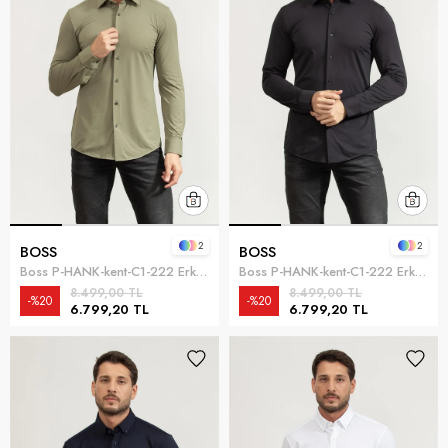
2
2
BOSS
BOSS
Boss P-HANK-kent-C1-222 Erkek Gömlek Yeşil
Boss P-HANK-kent-C1-222 Erkek Gömlek Siyah
8.499,00 TL
8.499,00 TL
%20
%20
6.799,20 TL
6.799,20 TL