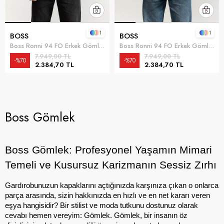
1
1
BOSS
BOSS
Boss Ronni 94 FO Erkek Gömlek Mavi
Boss Ronni 94 FO Erkek Gömlek Kırmızı
7.949,00 TL
7.949,00 TL
%70
%70
2.384,70 TL
2.384,70 TL
Boss Gömlek
Boss Gömlek: Profesyonel Yaşamın Mimari 
Temeli ve Kusursuz Karizmanın Sessiz Zırhı
Gardırobunuzun kapaklarını açtığınızda karşınıza çıkan o onlarca 
parça arasında, sizin hakkınızda en hızlı ve en net kararı veren 
eşya hangisidir? Bir stilist ve moda tutkunu dostunuz olarak 
cevabı hemen vereyim: Gömlek. Gömlek, bir insanın öz 