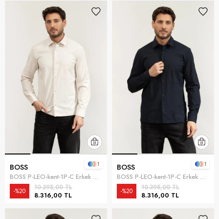
1
1
BOSS
BOSS
BOSS P-LEO-kent-1P-C Erkek Gömlek Beyaz
BOSS P-LEO-kent-1P-C Erkek Gömlek Mavi
10.395,00 TL
10.395,00 TL
%20
%20
8.316,00 TL
8.316,00 TL