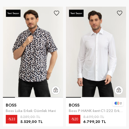
2
BOSS
BOSS
Boss Luka Erkek Gömlek Mavi
Boss P-HANK-kent-C1-222 Erkek Gömlek Beyaz
8.289,00 TL
8.499,00 TL
%33
%20
5.529,00 TL
6.799,20 TL