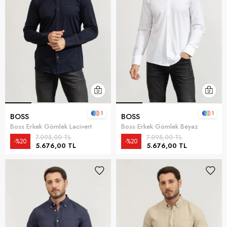
1
1
BOSS
BOSS
Boss Erkek Gömlek Lacivert
Boss Erkek Gömlek Beyaz
7.095,00 TL
7.095,00 TL
%20
%20
5.676,00 TL
5.676,00 TL