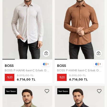
1
1
BOSS
BOSS
BOSS P-HANK-kent-C Erkek Gömlek Beyaz
BOSS P-HANK-kent-C Erkek Gömlek Kahverengi
8.395,00 TL
8.395,00 TL
%20
%20
6.716,00 TL
6.716,00 TL