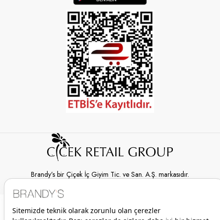
Brandy’s bir Çiçek İç Giyim Tic. ve San. A.Ş. markasıdır.
© 2026 Brandy’s | Her hakkı saklıdır.