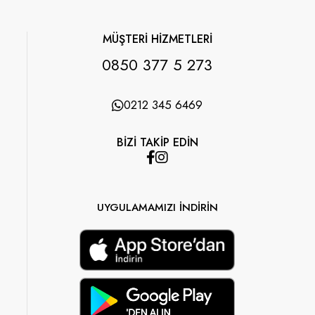
MÜŞTERİ HİZMETLERİ
0850 377 5 273
0212 345 6469
BİZİ TAKİP EDİN
UYGULAMAMIZI İNDİRİN