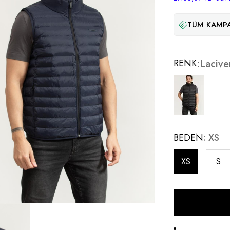
TÜM KAMPA
RENK
Lacive
BEDEN
XS
XS
S