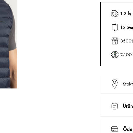
1-3 İş
15 Gün
3500₺ 
%100 O
Stok
Ürün
Ödem