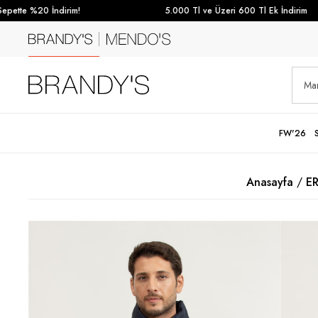
ette %20 İndirim!
5.000 Tl ve Üzeri 600 Tl Ek İndirim
FW'26
Anasayfa
E