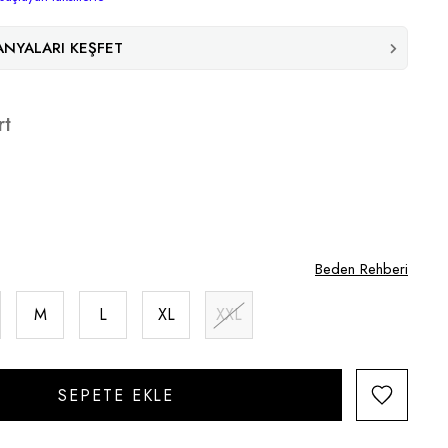
NYALARI KEŞFET
rt
Beden Rehberi
M
L
XL
XXL