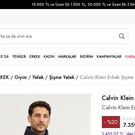
10.000 TL ve Üzeri Ek 1.500 TL, 20.000 TL ve Üzeri Ek 3.500 TL
SS'26
YENİLER
ERKEK
KADIN
MARKALAR
İNDİRİM
KAMPANYALAR
GARA
RKEK
Giyim
Yelek
Şişme Yelek
Calvin Klein Erkek Şişme 
Calvin Klein
Calvin Klein 
9.199,
%
20
7.35
İndirim
2.453,07 TL
`den 