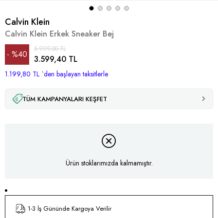
Calvin Klein
Calvin Klein Erkek Sneaker Bej
5.999,00 TL
%
40
3.599,40 TL
1.199,80 TL
İndirim
`den başlayan taksitlerle
TÜM KAMPANYALARI KEŞFET
Ürün stoklarımızda kalmamıştır.
1-3 İş Gününde Kargoya Verilir