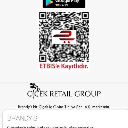
Brandy’s bir Çiçek İç Giyim Tic. ve San. A.Ş. markasıdır.
© 2026 Brandy’s | Her hakkı saklıdır.