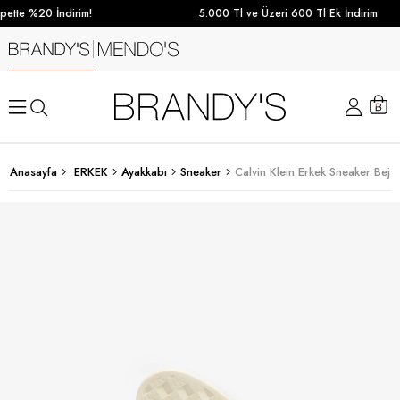
ette %20 İndirim!
5.000 Tl ve Üzeri 600 Tl Ek İndirim
Anasayfa
ERKEK
Ayakkabı
Sneaker
Calvin Klein Erkek Sneaker Bej