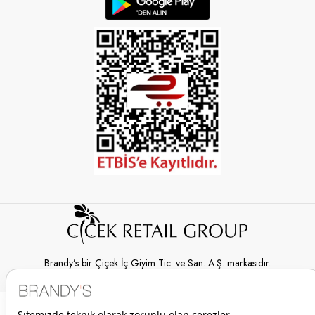
Brandy’s bir Çiçek İç Giyim Tic. ve San. A.Ş. markasıdır.
© 2026 Brandy’s | Her hakkı saklıdır.