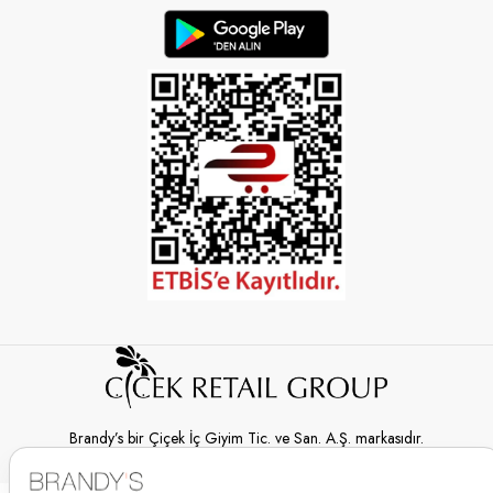
Brandy’s bir Çiçek İç Giyim Tic. ve San. A.Ş. markasıdır.
© 2026 Brandy’s | Her hakkı saklıdır.