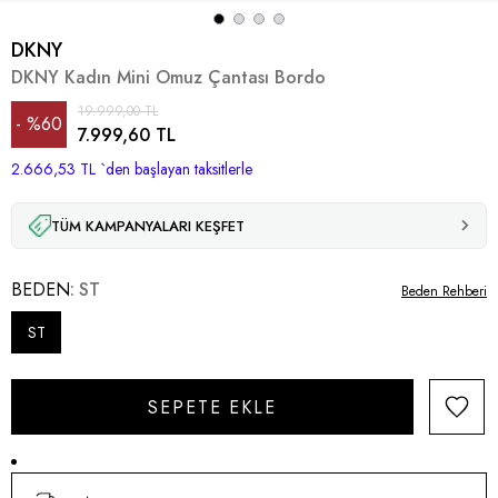
DKNY
DKNY Kadın Mini Omuz Çantası Bordo
19.999,00 TL
%
60
7.999,60 TL
2.666,53 TL
İndirim
`den başlayan taksitlerle
TÜM KAMPANYALARI KEŞFET
BEDEN
ST
Beden Rehberi
ST