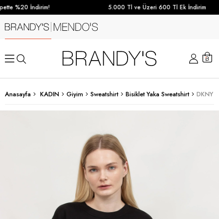
tte %20 İndirim!
5.000 Tl ve Üzeri 600 Tl Ek İndirim
Anasayfa
KADIN
Giyim
Sweatshirt
Bisiklet Yaka Sweatshirt
DKNY Ka