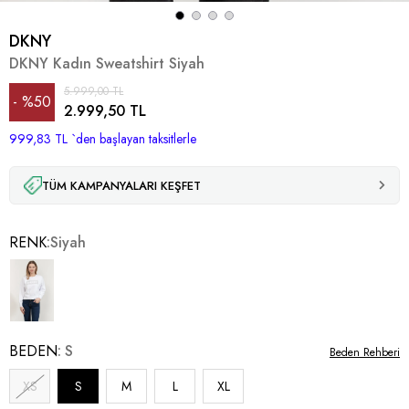
DKNY
DKNY Kadın Sweatshirt Siyah
5.999,00 TL
%
50
2.999,50 TL
999,83 TL
İndirim
`den başlayan taksitlerle
TÜM KAMPANYALARI KEŞFET
RENK
Siyah
BEDEN
S
Beden Rehberi
XS
S
M
L
XL