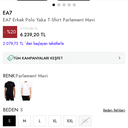
EA7
EA7 Erkek Polo Yaka T-Shirt Parlement Mavi
7.799,00 TL
%
20
6.239,20 TL
2.079,73 TL
İndirim
`den başlayan taksitlerle
TÜM KAMPANYALARI KEŞFET
RENK
Parlement Mavi
BEDEN
S
Beden Rehberi
S
M
L
XL
XXL
3XL