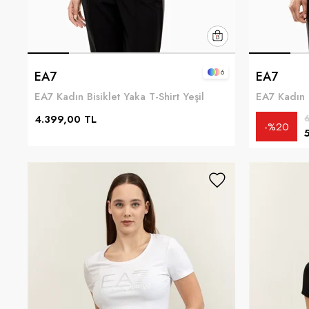
6
EA7
EA7
EA7 Kadın Bisiklet Yaka T-Shirt Yeşil
4.399,00 TL
6
%20