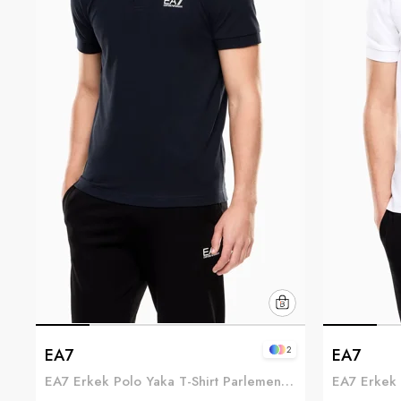
2
EA7
EA7
EA7 Erkek Polo Yaka T-Shirt Parlement Mavi
EA7 Erkek 