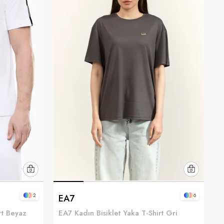
2
6
EA7
rt Beyaz
EA7 Kadın Bisiklet Yaka T-Shirt Gri