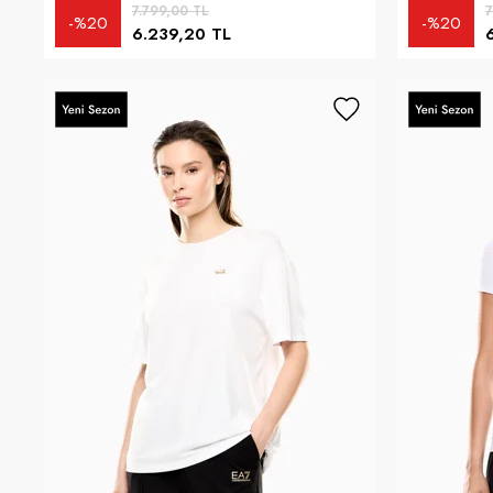
7.799,00 TL
7
%20
%20
6.239,20 TL