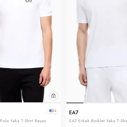
2
EA7
Polo Yaka T-Shirt Beyaz
EA7 Erkek Bisiklet Yaka T-Shi