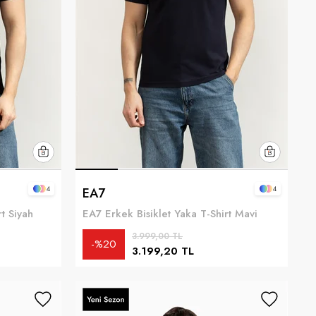
4
4
EA7
t Siyah
EA7 Erkek Bisiklet Yaka T-Shirt Mavi
3.999,00 TL
%20
3.199,20 TL