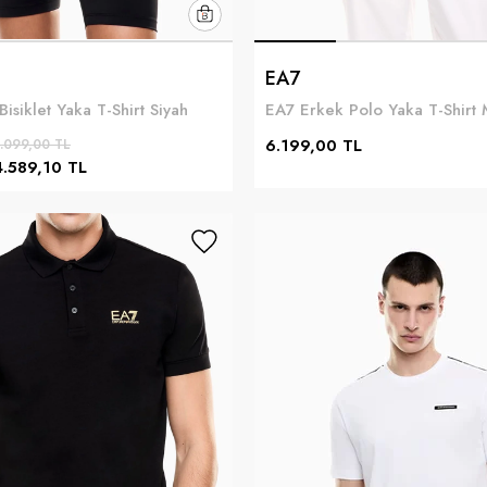
EA7
isiklet Yaka T-Shirt Siyah
EA7 Erkek Polo Yaka T-Shirt 
6.199,00 TL
.099,00 TL
4.589,10 TL