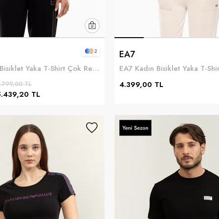
2
EA7
EA7 Kadın Bisiklet Yaka T-Shirt Çok Renkli
4.399,00 TL
.799,00 TL
5.439,20 TL