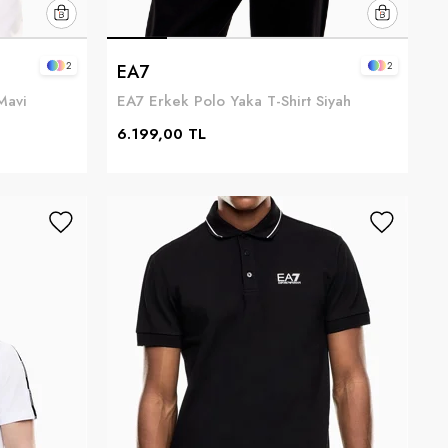
2
2
EA7
Mavi
EA7 Erkek Polo Yaka T-Shirt Siyah
6.199,00 TL