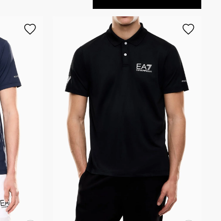
Sırala
Artan Fiyat
Azalan Fiyat
Yeni Gelenler
En Çok Satanlar
İndirim Oranına Göre
(Azalan)
İndirim Oranına Göre (Artan)