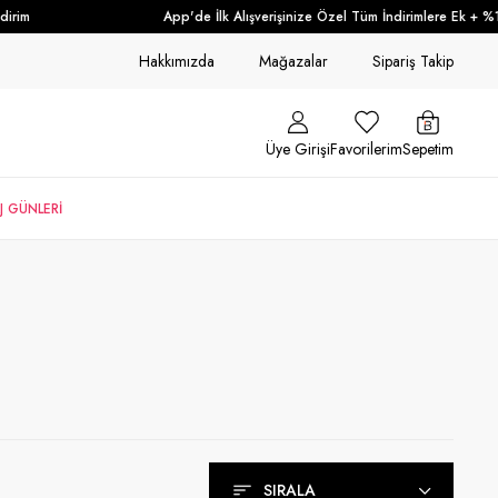
App'de İlk Alışverişinize Özel Tüm İndirimlere Ek + %10 İndir
Hakkımızda
Mağazalar
Sipariş Takip
Üye Girişi
Favorilerim
Sepetim
J GÜNLERİ
SIRALA