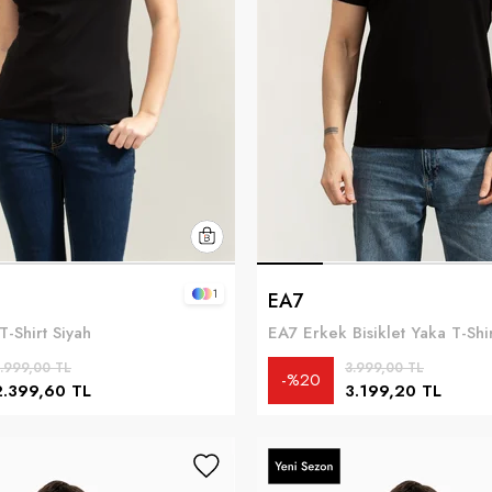
1
EA7
-Shirt Siyah
EA7 Erkek Bisiklet Yaka T-Shir
.999,00 TL
3.999,00 TL
%20
2.399,60 TL
3.199,20 TL