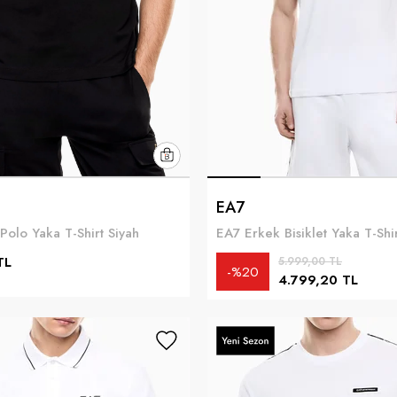
EA7
Polo Yaka T-Shirt Siyah
EA7 Erkek Bisiklet Yaka T-Shir
TL
5.999,00 TL
%20
4.799,20 TL