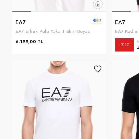
2
EA7
EA7
EA7 Erkek Polo Yaka T-Shirt Beyaz
EA7 Kadın B
6.199,00 TL
5
%10