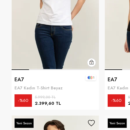
1
EA7
EA7
EA7 Kadın T-Shirt Beyaz
EA7 Kadın T
5.999,00 TL
5
%60
%60
2.399,60 TL