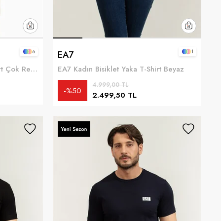
6
1
EA7
EA7 Kadın Bisiklet Yaka T-Shirt Çok Renkli
EA7 Kadın Bisiklet Yaka T-Shirt Beyaz
4.999,00 TL
%50
2.499,50 TL