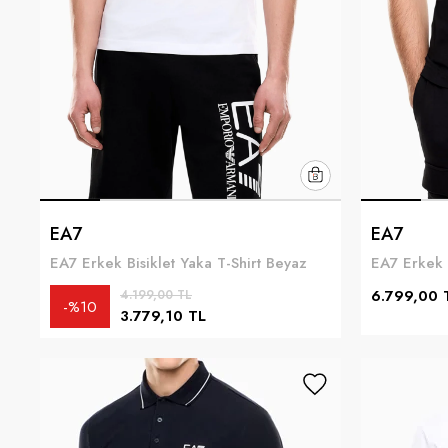
EA7
EA7
EA7 Erkek Bisiklet Yaka T-Shirt Beyaz
EA7 Erkek 
6.799,00 
4.199,00 TL
%10
3.779,10 TL