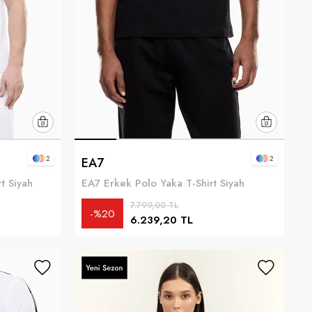
2
2
EA7
t Siyah
EA7 Erkek Polo Yaka T-Shirt Siyah
7.799,00 TL
%20
6.239,20 TL