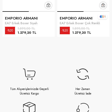
1
EMPORIO ARMANI
EMPORIO ARMANI
EA7 Erkek Boxer Siyah
EA7 Erkek Boxer Çok Renkli
1.599,00 TL
1.599,00 TL
%20
%20
1.279,20 TL
1.279,20 TL
Tüm Alışverişlerinizde Geçerli
Her Zaman
Ücretsiz Kargo
Ücretsiz İade