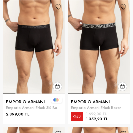
1
EMPORIO ARMANI
EMPORIO ARMANI
Emporio Armani Erkek 3lü Boxer Siyah
Emporio Armani Erkek Boxer Siyah
2.399,00 TL
1.699,00 TL
%20
1.359,20 TL