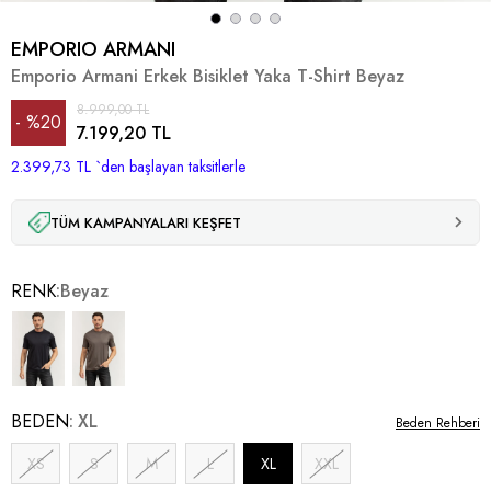
EMPORIO ARMANI
Emporio Armani Erkek Bisiklet Yaka T-Shirt Beyaz
8.999,00 TL
%
20
7.199,20 TL
2.399,73 TL
İndirim
`den başlayan taksitlerle
TÜM KAMPANYALARI KEŞFET
RENK
Beyaz
BEDEN
XL
Beden Rehberi
XS
S
M
L
XL
XXL