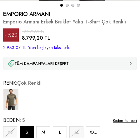
EMPORIO ARMANI
Emporio Armani Erkek Bisiklet Yaka T-Shirt Çok Renkli
10.999,00 TL
%
20
8.799,20 TL
2.933,07 TL
İndirim
`den başlayan taksitlerle
TÜM KAMPANYALARI KEŞFET
RENK
Çok Renkli
BEDEN
S
Beden Rehberi
XS
S
M
L
XL
XXL