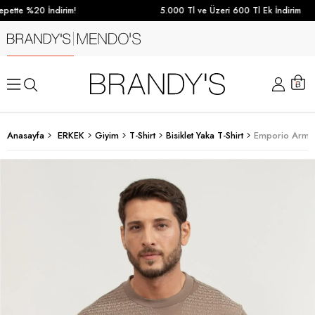
pette %20 İndirim!
5.000 Tl ve Üzeri 600 Tl Ek İndirim
Anasayfa
ERKEK
Giyim
T-Shirt
Bisiklet Yaka T-Shirt
Emporio Armani