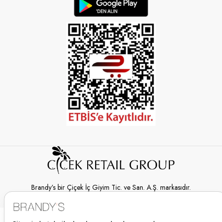
Brandy’s bir Çiçek İç Giyim Tic. ve San. A.Ş. markasıdır.
© 2026 Brandy’s | Her hakkı saklıdır.