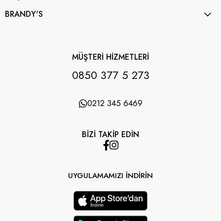
BRANDY'S
MÜŞTERİ HİZMETLERİ
0850 377 5 273
0212 345 6469
BİZİ TAKİP EDİN
UYGULAMAMIZI İNDİRİN