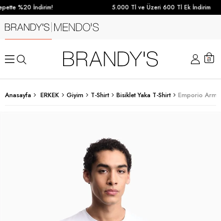
pette %20 İndirim!
5.000 Tl ve Üzeri 600 Tl Ek İndirim
Anasayfa
ERKEK
Giyim
T-Shirt
Bisiklet Yaka T-Shirt
Emporio Armani