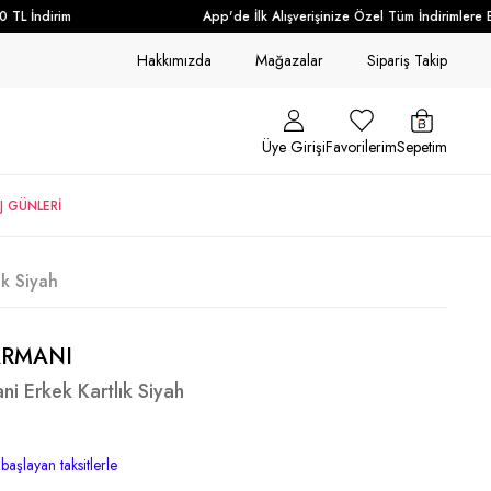
L İndirim
App'de İlk Alışverişinize Özel Tüm İndirimlere Ek 
Hakkımızda
Mağazalar
Sipariş Takip
Üye Girişi
Favorilerim
Sepetim
J GÜNLERİ
k Siyah
ARMANI
i Erkek Kartlık Siyah
başlayan taksitlerle