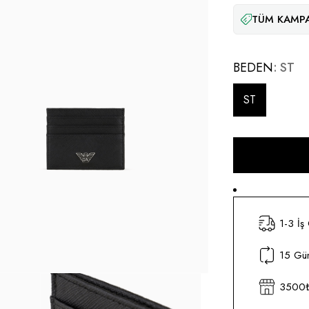
TÜM KAMPA
BEDEN
ST
ST
1-3 İş
15 Gün
3500₺ 