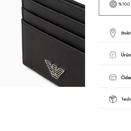
%100 O
Stok
Ürün
Ödem
Tesl