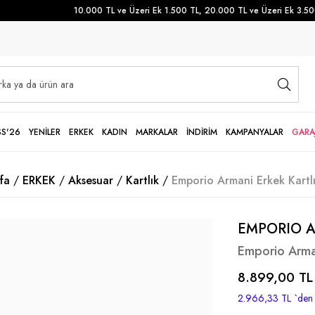
10.000 TL ve Üzeri Ek 1.500 TL, 20.000 TL ve Üzeri Ek 3.500 T
SS'26
YENİLER
ERKEK
KADIN
MARKALAR
İNDİRİM
KAMPANYALAR
GARA
fa
ERKEK
Aksesuar
Kartlık
Emporio Armani Erkek Kartlı
EMPORIO 
Emporio Arman
8.899,00 TL
2.966,33 TL
`den 