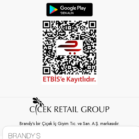
Brandy’s bir Çiçek İç Giyim Tic. ve San. A.Ş. markasıdır.
© 2026 Brandy’s | Her hakkı saklıdır.