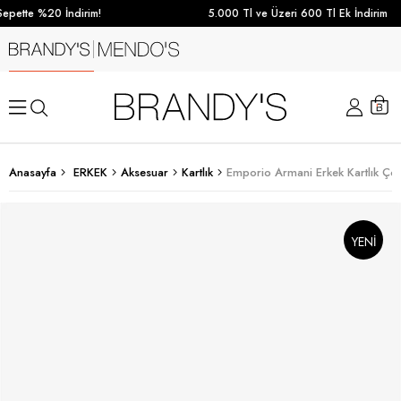
epette %20 İndirim!
5.000 Tl ve Üzeri 600 Tl Ek İndirim
Anasayfa
ERKEK
Aksesuar
Kartlık
Emporio Armani Erkek Kartlık Çok
YENI
SEZON