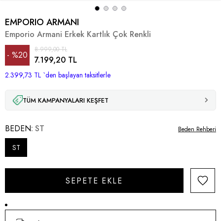
EMPORIO ARMANI
Emporio Armani Erkek Kartlık Çok Renkli
8.999,00 TL
%
20
7.199,20 TL
2.399,73 TL
İndirim
`den başlayan taksitlerle
TÜM KAMPANYALARI KEŞFET
BEDEN
ST
Beden Rehberi
ST