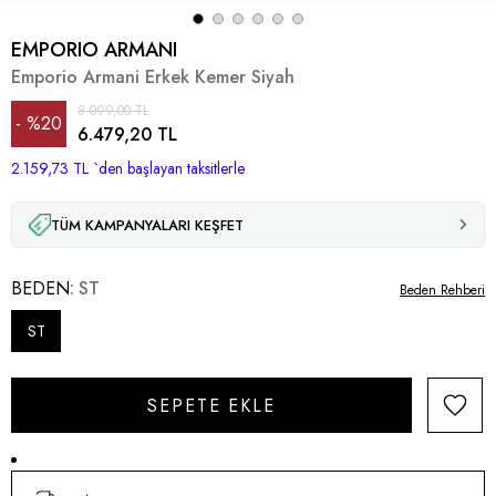
EMPORIO ARMANI
Emporio Armani Erkek Kemer Siyah
8.099,00 TL
%
20
6.479,20 TL
2.159,73 TL
İndirim
`den başlayan taksitlerle
TÜM KAMPANYALARI KEŞFET
BEDEN
ST
Beden Rehberi
ST