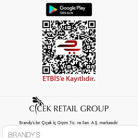
Brandy’s bir Çiçek İç Giyim Tic. ve San. A.Ş. markasıdır.
© 2026 Brandy’s | Her hakkı saklıdır.