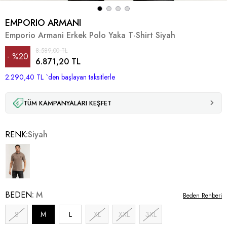
EMPORIO ARMANI
Emporio Armani Erkek Polo Yaka T-Shirt Siyah
8.589,00 TL
%
20
6.871,20 TL
2.290,40 TL
İndirim
`den başlayan taksitlerle
TÜM KAMPANYALARI KEŞFET
RENK
Siyah
BEDEN
M
Beden Rehberi
S
M
L
XL
XXL
3XL