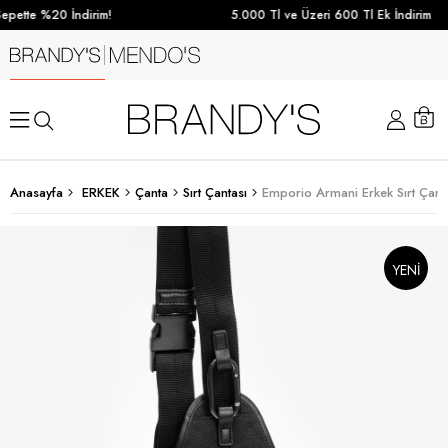
pette %20 İndirim!
5.000 Tl ve Üzeri 600 Tl Ek İndirim
Anasayfa
ERKEK
Çanta
Sırt Çantası
Emporio Armani Erkek Sırt Çanta
YENI
SEZON