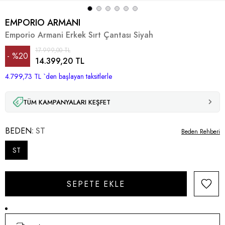
EMPORIO ARMANI
Emporio Armani Erkek Sırt Çantası Siyah
17.999,00 TL
%
20
14.399,20 TL
4.799,73 TL
İndirim
`den başlayan taksitlerle
TÜM KAMPANYALARI KEŞFET
BEDEN
ST
Beden Rehberi
ST