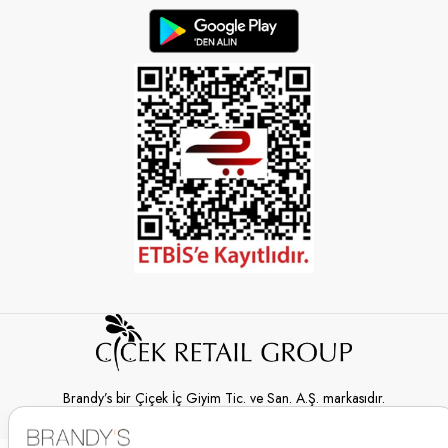
Brandy’s bir Çiçek İç Giyim Tic. ve San. A.Ş. markasıdır.
© 2026 Brandy’s | Her hakkı saklıdır.