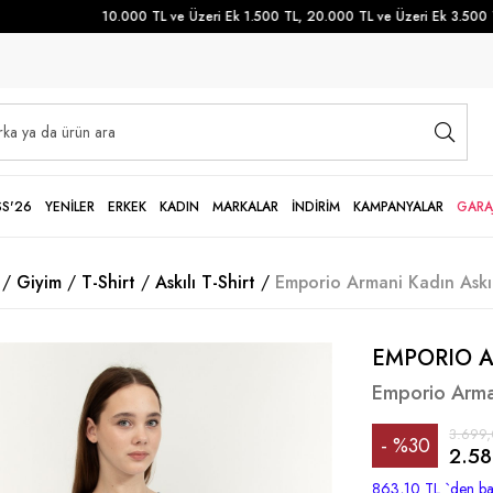
10.000 TL ve Üzeri Ek 1.500 TL, 20.000 TL ve Üzeri Ek 3.500 TL İ
SS'26
YENİLER
ERKEK
KADIN
MARKALAR
İNDİRİM
KAMPANYALAR
GARA
Giyim
T-Shirt
Askılı T-Shirt
Emporio Armani Kadın Askıl
EMPORIO 
Emporio Arman
3.699,
%
30
2.58
İndirim
863,10 TL
`den ba