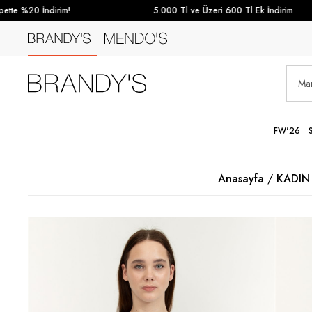
e %20 İndirim!
5.000 Tl ve Üzeri 600 Tl Ek İndirim
FW'26
Anasayfa
KADIN