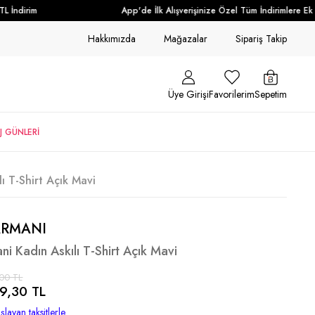
ndirim
App'de İlk Alışverişinize Özel Tüm İndirimlere Ek + 
Hakkımızda
Mağazalar
Sipariş Takip
Üye Girişi
Favorilerim
Sepetim
J GÜNLERİ
ı T-Shirt Açık Mavi
ARMANI
i Kadın Askılı T-Shirt Açık Mavi
00 TL
9,30 TL
şlayan taksitlerle