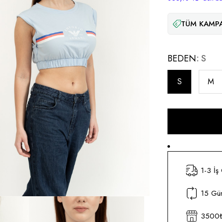
TÜM KAMPA
BEDEN
S
S
M
1-3 İş
15 Gün
3500₺ 