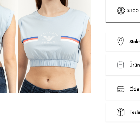
%100 O
Stok
Ürün
Ödem
Tesl