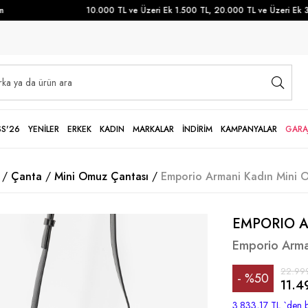
10.000 TL ve Üzeri Ek 1.500 TL, 20.000 TL ve Üzeri Ek 3.5
SS'26
YENİLER
ERKEK
KADIN
MARKALAR
İNDİRİM
KAMPANYALAR
GARA
Çanta
Mini Omuz Çantası
Emporio Armani Kadın Mini O
EMPORIO 
Emporio Arma
22.99
%
50
11.4
İndirim
3.833,17 TL
`den b