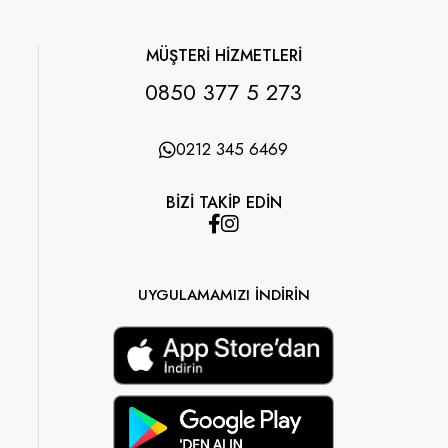
MÜŞTERİ HİZMETLERİ
0850 377 5 273
0212 345 6469
BİZİ TAKİP EDİN
UYGULAMAMIZI İNDİRİN