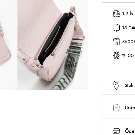
1-3 İş
15 Gün
3500₺ 
%100 O
Stok
Ürün
Ödem