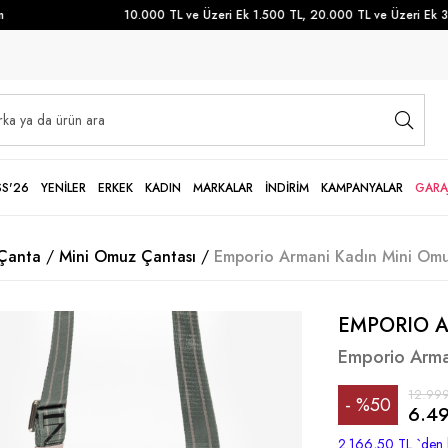
10.000 TL ve Üzeri Ek 1.500 TL, 20.000 TL ve Üzeri Ek 3.50
SS'26
YENİLER
ERKEK
KADIN
MARKALAR
İNDİRİM
KAMPANYALAR
GARA
Çanta
Mini Omuz Çantası
Emporio Armani Kadın Mini Omu
EMPORIO 
Emporio Arma
12.999
%
50
6.49
İndirim
2.166,50 TL
`den 