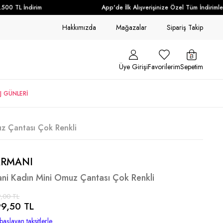
0 TL İndirim
App'de İlk Alışverişinize Özel Tüm İndirimlere
Hakkımızda
Mağazalar
Sipariş Takip
Üye Girişi
Favorilerim
Sepetim
J GÜNLERİ
z Çantası Çok Renkli
ARMANI
ni Kadın Mini Omuz Çantası Çok Renkli
,00 TL
9,50 TL
başlayan taksitlerle