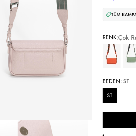
TÜM KAMPA
RENK
Çok Re
BEDEN
ST
ST