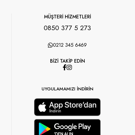
MÜŞTERİ HİZMETLERİ
0850 377 5 273
0212 345 6469
BİZİ TAKİP EDİN
UYGULAMAMIZI İNDİRİN