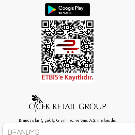
Brandy’s bir Çiçek İç Giyim Tic. ve San. A.Ş. markasıdır.
© 2026 Brandy’s | Her hakkı saklıdır.