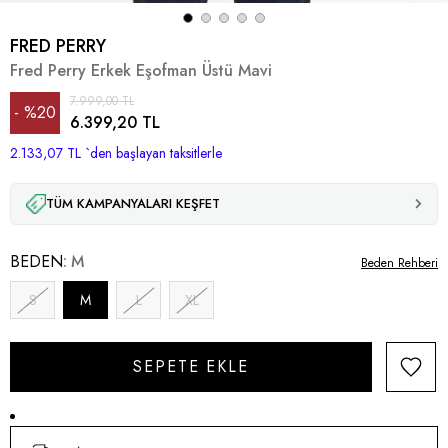
FRED PERRY
Fred Perry Erkek Eşofman Üstü Mavi
7.999,00 TL
%
20
6.399,20 TL
2.133,07 TL
İndirim
`den başlayan taksitlerle
TÜM KAMPANYALARI KEŞFET
BEDEN
M
Beden Rehberi
S
M
L
XL