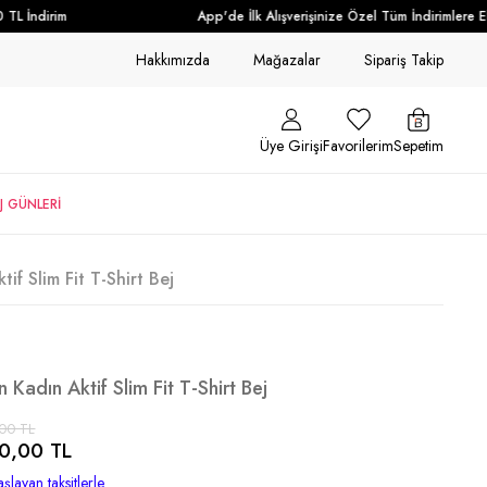
L İndirim
App'de İlk Alışverişinize Özel Tüm İndirimlere Ek 
Hakkımızda
Mağazalar
Sipariş Takip
Üye Girişi
Favorilerim
Sepetim
J GÜNLERİ
f Slim Fit T-Shirt Bej
Kadın Aktif Slim Fit T-Shirt Bej
00 TL
0,00 TL
şlayan taksitlerle