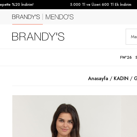
ette %20 İndirim!
5.000 Tl ve Üzeri 600 Tl Ek İndirim
FW'26
Anasayfa
KADIN
G