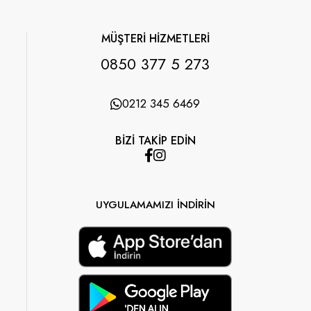
MÜŞTERİ HİZMETLERİ
0850 377 5 273
0212 345 6469
BİZİ TAKİP EDİN
UYGULAMAMIZI İNDİRİN