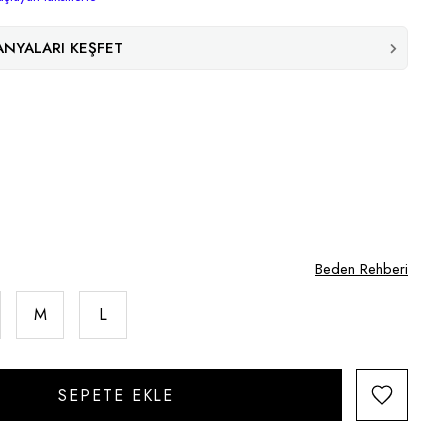
NYALARI KEŞFET
Beden Rehberi
M
L