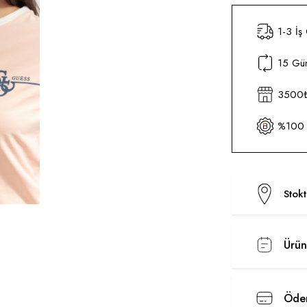
1-3 İş
15 Gün
3500₺ 
%100 O
Stok
Ürün
Ödem