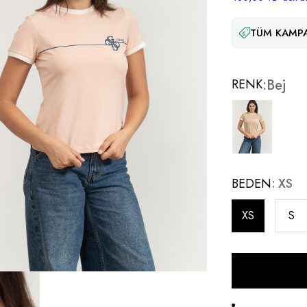
TÜM KAMPA
RENK
Bej
BEDEN
XS
XS
S