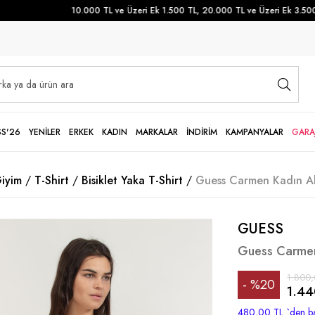
10.000 TL ve Üzeri Ek 1.500 TL, 20.000 TL ve Üzeri Ek 3.500 T
SS'26
YENİLER
ERKEK
KADIN
MARKALAR
İNDİRİM
KAMPANYALAR
GARA
iyim
T-Shirt
Bisiklet Yaka T-Shirt
Guess Carmen Kadın Akti
GUESS
Guess Carmen 
1.800,
%
20
1.44
İndirim
480,00 TL
`den ba