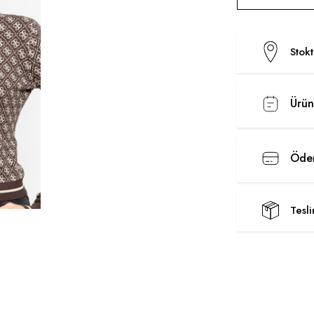
Stok
Ürün
Ödem
Tesl