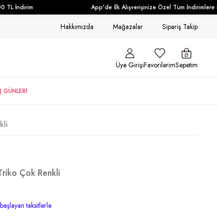
L İndirim
App'de İlk Alışverişinize Özel Tüm İndirimlere Ek
Hakkımızda
Mağazalar
Sipariş Takip
Üye Girişi
Favorilerim
Sepetim
J GÜNLERİ
kli
riko Çok Renkli
başlayan taksitlerle