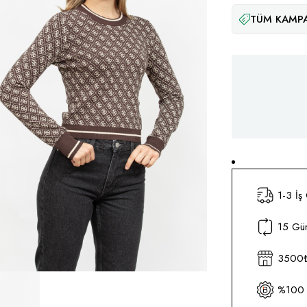
TÜM KAMPA
1-3 İş
15 Gün
3500₺ 
%100 O