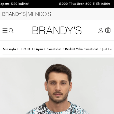
pette %20 İndirim!
5.000 Tl ve Üzeri 600 Tl Ek İndirim
Anasayfa
ERKEK
Giyim
Sweatshirt
Bisiklet Yaka Sweatshirt
Just Cav