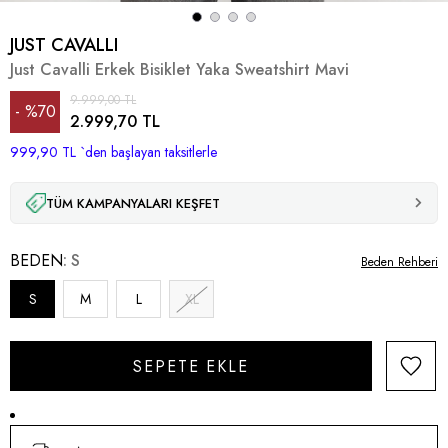
JUST CAVALLI
Just Cavalli Erkek Bisiklet Yaka Sweatshirt Mavi
9.999,00 TL
%
70
2.999,70 TL
999,90 TL
İndirim
`den başlayan taksitlerle
TÜM KAMPANYALARI KEŞFET
BEDEN
S
Beden Rehberi
S
M
L
XL