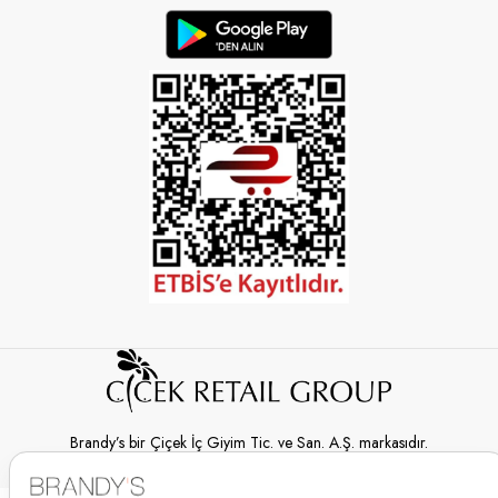
Brandy’s bir Çiçek İç Giyim Tic. ve San. A.Ş. markasıdır.
© 2026 Brandy’s | Her hakkı saklıdır.