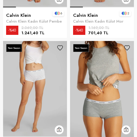
6
2
Calvin Klein
Calvin Klein
Calvin Klein Kadın Külot Pembe
Calvin Klein Kadın Külot Mor
2.069,00 TL
1.169,00 TL
%40
%40
1.241,40 TL
701,40 TL