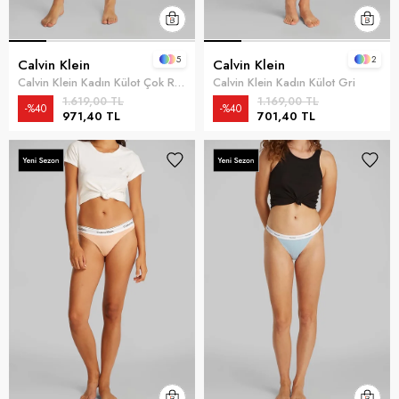
5
2
Calvin Klein
Calvin Klein
Calvin Klein Kadın Külot Çok Renkli
Calvin Klein Kadın Külot Gri
1.619,00 TL
1.169,00 TL
%40
%40
971,40 TL
701,40 TL