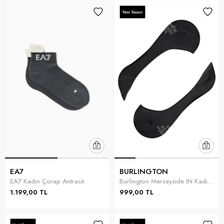
EA7
BURLINGTON
EA7 Kadın Çorap Antrasit
Burlington Merseyside IN Kadın Çorap Siyah
1.199,00 TL
999,00 TL