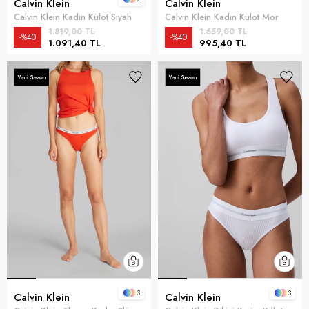
Calvin Klein
Calvin Klein
Calvin Klein Kadın Külot Siyah
Calvin Klein Kadın Külot Mor
1.819,00 TL
1.659,00 TL
%40
%40
1.091,40 TL
995,40 TL
3
3
Calvin Klein
Calvin Klein