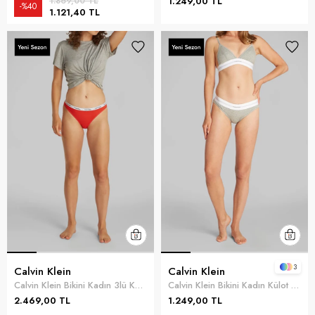
1.869,00 TL
1.249,00 TL
%40
1.121,40 TL
3
Calvin Klein
Calvin Klein
Calvin Klein Bikini Kadın 3lü Külot Çok Renkli
Calvin Klein Bikini Kadın Külot Gri
2.469,00 TL
1.249,00 TL