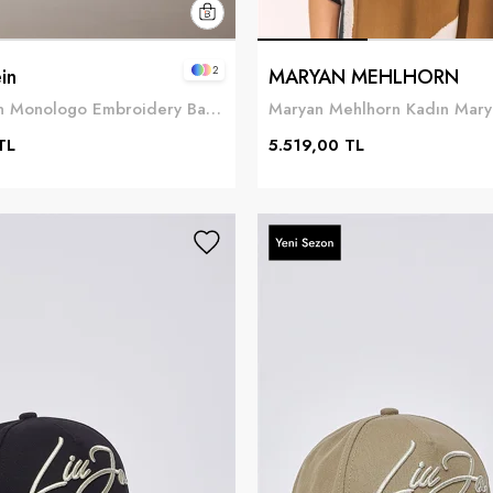
2
in
MARYAN MEHLHORN
Calvin Klein Monologo Embroidery Baseball Hat Kadın Baseball Şapka Siyah
TL
5.519,00 TL