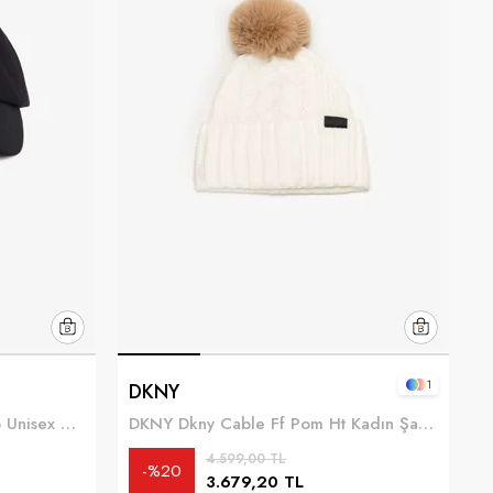
1
DKNY
Fred Perry Pique Classic Cap Unisex Baseball Şapka Çok Renkli
DKNY Dkny Cable Ff Pom Ht Kadın Şapka Fil Dişi
4.599,00 TL
%20
3.679,20 TL