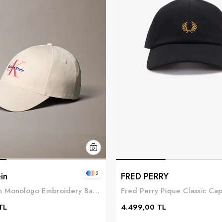
2
in
FRED PERRY
Calvin Klein Monologo Embroidery Baseball Hat Kadın Baseball Şapka Beyaz
TL
4.499,00 TL