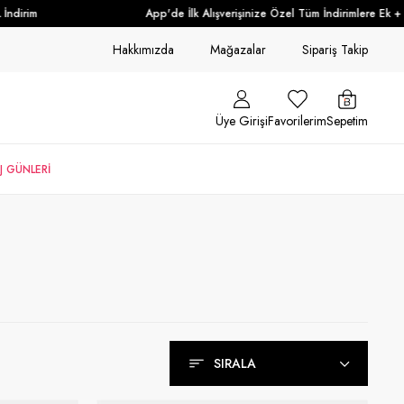
im
App'de İlk Alışverişinize Özel Tüm İndirimlere Ek + %10 İ
Hakkımızda
Mağazalar
Sipariş Takip
Üye Girişi
Favorilerim
Sepetim
J GÜNLERİ
SIRALA
Sırala