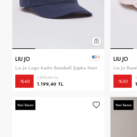
3
LIU JO
LIU JO
Liu Jo Logo Kadın Baseball Şapka Mavi
1.999,00 TL
1
%40
%30
1.199,40 TL