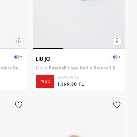
2
1
LIU JO
Calvin Klein Monologo Embroidery Baseball Hat Kadın Baseball Şapka Beyaz
Liu Jo Baseball Logo Kadın Baseball Şapka Çok Renkli
1.999,00 TL
%30
1.399,30 TL