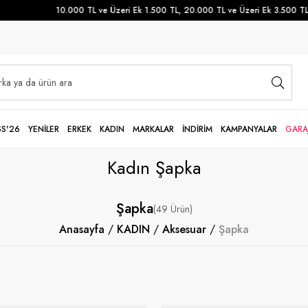
10.000 TL ve Üzeri Ek 1.500 TL, 20.000 TL ve Üzeri Ek 3.500 TL İndir
SS'26
YENİLER
ERKEK
KADIN
MARKALAR
İNDİRİM
KAMPANYALAR
GARA
Kadın Şapka
Şapka
49
Anasayfa
KADIN
Aksesuar
Şapka