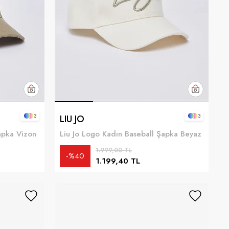
3
3
LIU JO
apka Vizon
Liu Jo Logo Kadın Baseball Şapka Beyaz
1.999,00 TL
%40
1.199,40 TL