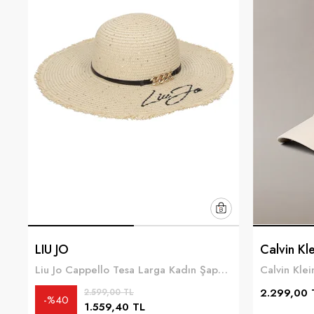
LIU JO
Calvin Kle
Liu Jo Cappello Tesa Larga Kadın Şapka Çok Renkli
2.299,00 
2.599,00 TL
%40
1.559,40 TL