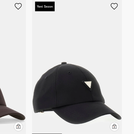
Artan Fiyat
Azalan Fiyat
Yeni Gelenler
En Çok Satanlar
İndirim Oranına Göre
(Azalan)
İndirim Oranına Göre (Artan)