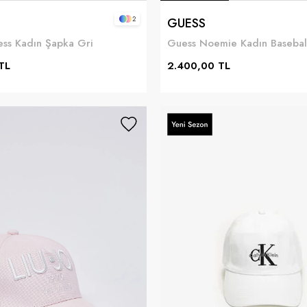
2
GUESS
ss Kadın Şapka Gri
TL
2.400,00 TL