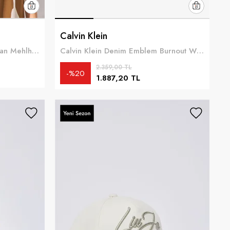
Calvin Klein
Maryan Mehlhorn Kadın Maryan Mehlhorn Hasır Şapka Çok Renkli
Calvin Klein Denim Emblem Burnout W Patch Cap Kadın Baseball Şapka Gri
2.359,00 TL
%20
1.887,20 TL