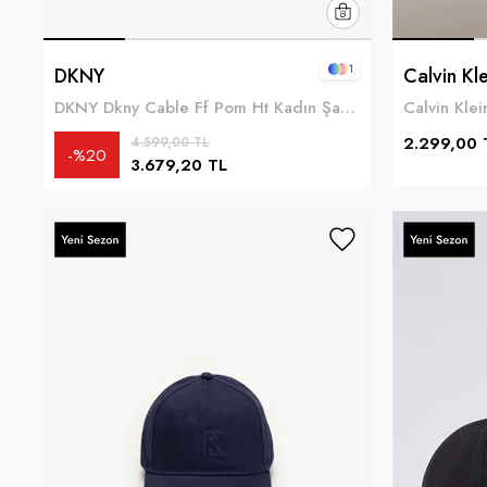
1
DKNY
Calvin Kle
DKNY Dkny Cable Ff Pom Ht Kadın Şapka Kahverengi
2.299,00 
4.599,00 TL
%20
3.679,20 TL