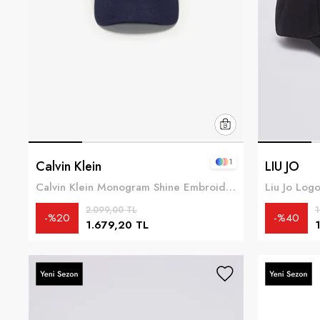
1
Calvin Klein
LIU JO
Calvin Klein Monogram Shine Embroidery Cap Kadın Baseball Şapka Mor
Liu Jo Log
2.099,00 TL
1
%20
%40
1.679,20 TL