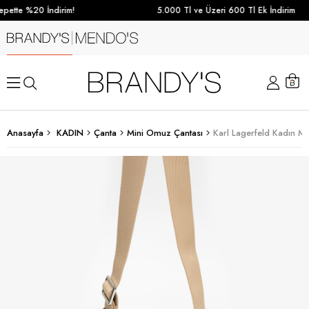
pette %20 İndirim!
5.000 Tl ve Üzeri 600 Tl Ek İndirim
Anasayfa
KADIN
Çanta
Mini Omuz Çantası
Karl Lagerfeld Kadın M